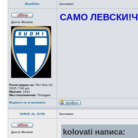
BlueKiller
Заглавие:
САМО ЛЕВСКИ!
Данчо Милиев
Регистриран на:
Пет Ное 04,
2005 7:06 pm
Мнения:
1641
Местоположение:
Пловдив
Върнете се в началото
VeReN_do_GrOb
Заглавие:
kolovati написа:
Данчо Милиев