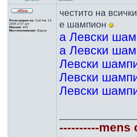
честито на всичк
Регистриран на:
Съб Авг 13,
е шампион
2005 2:07 am
Мнения:
463
Местоположение:
Варна
а Левски шам
а Левски шам
Левски шамп
Левски шамп
Левски шампи
______________
----------mens 