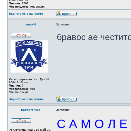
2004 4:00 pm
Мнения:
1597
Местоположение:
софия
Върнете се в началото
smoki4
Заглавие:
бравос ае честит
Регистриран на:
Чет Дек 23,
2004 2:10 am
Мнения:
7
Местоположение:
Moнтанезиум
Върнете се в началото
DaddyYankee
Заглавие:
С А М О Л Е
Регистриран на:
Съб Май 20,