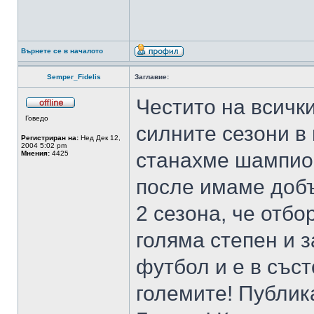
Върнете се в началото
Semper_Fidelis
Заглавие:
Честито на всички
Говедо
силните сезони в
Регистриран на:
Нед Дек 12,
2004 5:02 pm
станахме шампион
Мнения:
4425
после имаме добъ
2 сезона, че отбо
голяма степен и з
футбол и е в съст
големите! Публик