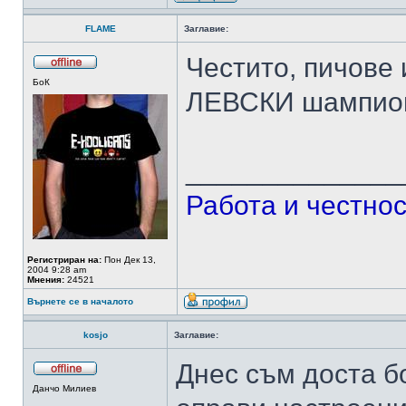
FLAME
Заглавие:
Честито, пичове 
БоК
ЛЕВСКИ шампио
______________
Работа и честнос
Регистриран на:
Пон Дек 13,
2004 9:28 am
Мнения:
24521
Върнете се в началото
kosjo
Заглавие:
Днес съм доста б
Данчо Милиев