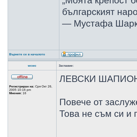
„Моята крепост б
българският наро
— Мустафа Шар
Върнете се в началото
wcwc
Заглавие:
ЛЕВСКИ ШАПИОН
Регистриран на:
Сря Окт 26,
2005 10:16 pm
Мнения:
16
Повече от заслуже
Това не съм си и г
______________