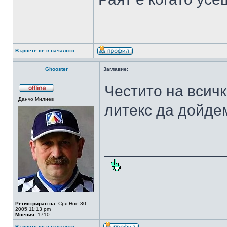
Върнете се в началото
Ghooster
Заглавие:
Честито на всичк
Данчо Милиев
литекс да дойде
______________
Регистриран на:
Сря Ное 30,
2005 11:13 pm
Мнения:
1710
Върнете се в началото