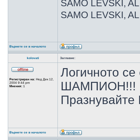
SAMO LEVSKI, AL
SAMO LEVSKI, ALE
Върнете се в началото
kolovati
Заглавие:
Логичното се
Регистриран на:
Нед Дек 12,
ШАМПИОН!!!
2004 9:44 pm
Мнения:
1
Празнувайте 
Върнете се в началото