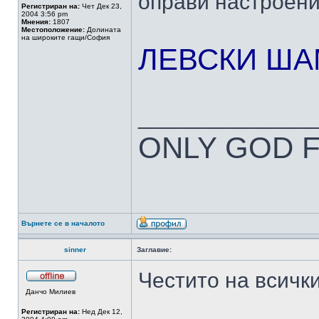
оправи настроен
Регистриран на:
Чет Дек 23,
2004 3:56 pm
Мнения:
1807
Местоположение:
Долината
на широките гащи/София
ЛЕВСКИ ША
______________
ONLY GOD 
Върнете се в началото
sinner
Заглавие:
Честито на всичк
Данчо Милиев
Регистриран на:
Нед Дек 12,