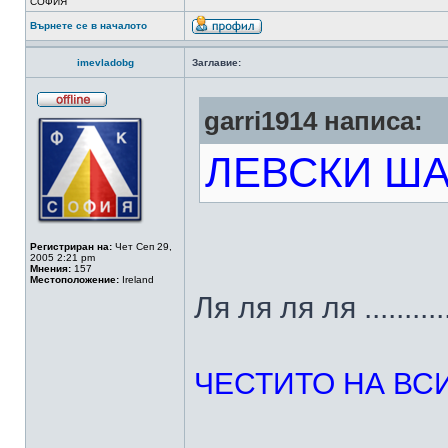
СОФИЯ
Върнете се в началото
imevladobg
Заглавие:
garri1914 написа:
ЛЕВСКИ ША
Регистриран на:
Чет Сеп 29,
2005 2:21 pm
Мнения:
157
Местоположение:
Ireland
Ля ля ля ля ...........
ЧЕСТИТО НА ВС