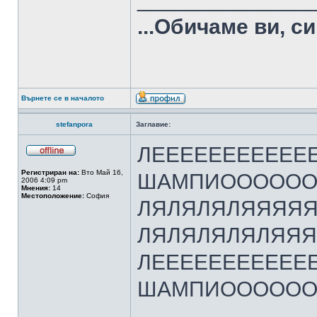
...Обичаме ви, с
Върнете се в началото
stefanpora
Заглавие:
ЛЕЕЕЕЕЕЕЕЕЕЕ
Регистриран на:
Вто Май 16,
ШАМПИОООООО
2006 4:09 pm
Мнения:
14
Местоположение:
София
ЛЯЛЯЛЯЛЯЯЯЯ
ЛЯЛЯЛЯЛЯЛЯЯ
ЛЕЕЕЕЕЕЕЕЕЕЕ
ШАМПИОООООО