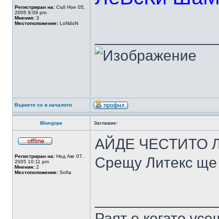
Регистриран на:
Съб Ное 05,
2005 9:09 pm
Мнения:
3
Местоположение:
LoNdoN
______________
Върнете се в началото
Bluegope
Заглавие:
АЙДЕ ЧЕСТИТО 
Регистриран на:
Нед Авг 07,
Срещу Литекс ще
2005 10:11 pm
Мнения:
2
Местоположение:
Sofia
______________
Раят е когато усе