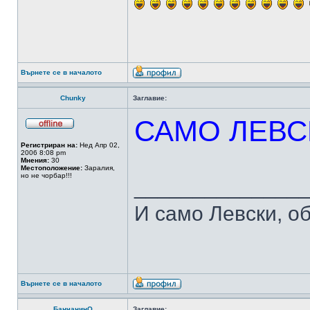
Върнете се в началото
Chunky
Заглавие:
САМО ЛЕВ
Регистриран на:
Нед Апр 02,
2006 8:08 pm
Мнения:
30
Местоположение:
Заралия,
но не чорбар!!!
______________
И само Левски, о
Върнете се в началото
БанчанинО
Заглавие: