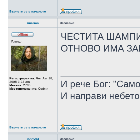
Върнете се в началото
Anarion
Заглавие:
ЧЕСТИТА ШАМПИ
Говедо
ОТНОВО ИМА З
______________
Регистриран на:
Чет Авг 18,
И рече Бог: "Само
2005 3:23 am
Мнения:
2700
Местоположение:
София
И направи небето
Върнете се в началото
johny93
Заглавие: