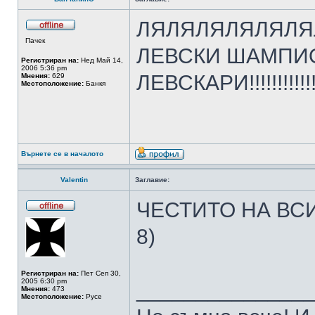
ЛЯЛЯЛЯЛЯЛЯЛ
Пачек
ЛЕВСКИ ШАМП
Регистриран на:
Нед Май 14,
2006 5:36 pm
ЛЕВСКАРИ!!!!!!!!!!
Мнения:
629
Местоположение:
Банкя
Върнете се в началото
Valentin
Заглавие:
ЧЕСТИТО НА ВСИ
8)
Регистриран на:
Пет Сеп 30,
2005 6:30 pm
______________
Мнения:
473
Местоположение:
Русе