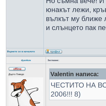
Но съмна вече! И
юнакът лежи, кръв
вълкът му ближе 
и слънцето пак пе
Върнете се в началото
dyankov
Заглавие:
Valentin написа:
Дърто Говедо
ЧЕСТИТО НА В
2006!!! 8)