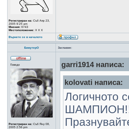
Регистриран на:
Съб Апр 23,
2005 9:25 am
Мнения:
6743
Местоположение:
Х Х Х
Върнете се в началото
БижутерО
Заглавие:
garri1914 написа:
Говедо
kolovati написа:
Логичното 
ШАМПИОН!!
Празнувайте
Регистриран на:
Съб Яну 08,
2005 2:56 pm