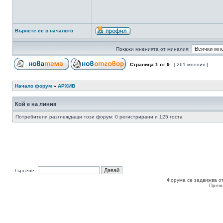
Върнете се в началото
Покажи мненията от миналия:
Страница
1
от
9
[ 261 мнения ]
Начало форум
»
АРХИВ
Кой е на линия
Потребители разглеждащи този форум: 0 регистрирани и 125 госта
Търсене:
Форума се задвижва о
Прев