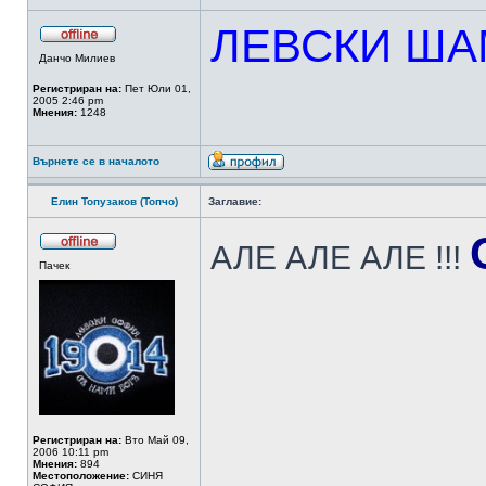
ЛЕВСКИ ША
Данчо Милиев
Регистриран на:
Пет Юли 01,
2005 2:46 pm
Мнения:
1248
Върнете се в началото
Елин Топузаков (Топчо)
Заглавие:
АЛЕ АЛЕ АЛЕ !!!
Пачек
Регистриран на:
Вто Май 09,
2006 10:11 pm
Мнения:
894
Местоположение:
СИНЯ