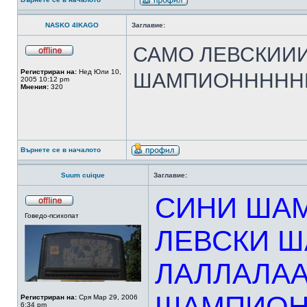
NASKO 4IKAGO
Заглавие:
САМО ЛЕВСКИИ
Регистриран на:
Нед Юли 10,
ШАМПИОННННН
2005 10:12 pm
Мнения:
320
Върнете се в началото
Suum cuique
Заглавие:
СИНИ ША
Говедо-психопат
ЛЕВСКИ 
ЛАЛЛАЛАА
ШАМПИО
Регистриран на:
Сря Мар 29, 2006
6:34 pm