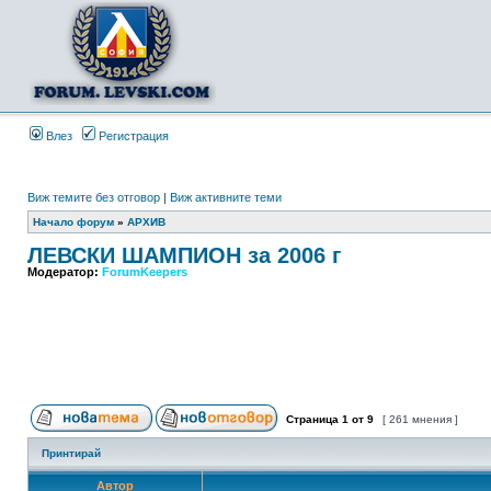
Влез
Регистрация
Виж темите без отговор
|
Виж активните теми
Начало форум
»
АРХИВ
ЛЕВСКИ ШАМПИОН за 2006 г
Модератор:
ForumKeepers
Страница
1
от
9
[ 261 мнения ]
Принтирай
Автор