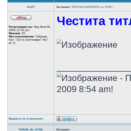
Ivo27
Заглавие:
ЛЕВСКИ ШАМПИОН за 2006 г
Честита тит
Регистриран на:
Нед Фев 06,
2005 11:32 pm
Мнения:
52
Местоположение:
Габрово,
бул. "23-ти Cептември" №7,
вх. Б
______________
- 
2009 8:54 am!
Върнете се в началото
VeReN_do_GrOb
Заглавие: