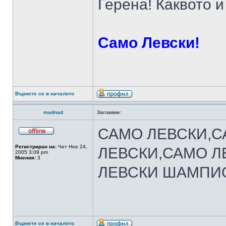
Герена! Каквото и
Само Левски!
Върнете се в началото
madnad
Заглавие:
САМО ЛЕВСКИ,С
Регистриран на:
Чет Ное 24,
ЛЕВСКИ,САМО Л
2005 3:09 pm
Мнения:
3
ЛЕВСКИ ШАМПИОН !!
Върнете се в началото