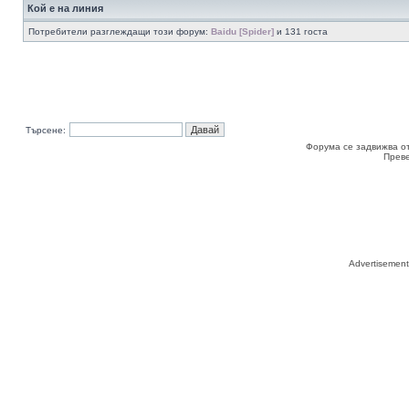
Кой е на линия
Потребители разглеждащи този форум:
Baidu [Spider]
и 131 госта
Търсене:
Форума се задвижва о
Прев
Advertisemen