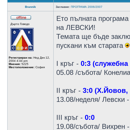
Brannik
Заглавие:
ПРОГРАМА 2006/2007
Ето пълната програма
Дърто Говедо
на ЛЕВСКИ!
Темата ще бъде заклю
пускани към старата
Регистриран на:
Нед Дек 12,
2004 4:44 pm
I кръг -
0:3 (служебна
Мнения:
5225
Местоположение:
София
05.08 /събота/ Конелиа
II кръг -
3:0 (Х.Йовов,
13.08/неделя/ Левски -
III кръг -
0:0
19.08/събота/ Вихрен 