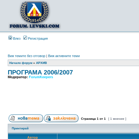
Влез
Регистрация
Виж темите без отговор
|
Виж активните теми
Начало форум
»
АРХИВ
ПРОГРАМА 2006/2007
Модератор:
ForumKeepers
Страница
1
от
1
[ 1 мнение ]
Принтирай
Автор