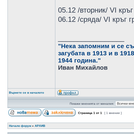
05.12 /вторник/ VI кръг
06.12 /сряда/ VI кръг 
_________________
"Нека запомним и се съ
загубата в 1913 и в 191
1944 година."
Иван Михайлов
Върнете се в началото
Покажи мненията от миналия:
Страница
1
от
1
[ 1 мнение ]
Начало форум
»
АРХИВ