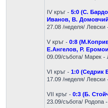
IV кръг -
5:0 (C. Бард
Иванов, В. Домовчий
27.08 /неделя/ Левски 
V кръг -
0:8 (M.Коприв
Е.Ангелов, Р. Еромои
09.09/събота/ Марек -
VI кръг -
1:0 (Седрик 
17.09 /неделя/ Левски 
VII кръг -
0:3 (Б. Стой
23.09/събота/ Родопа 