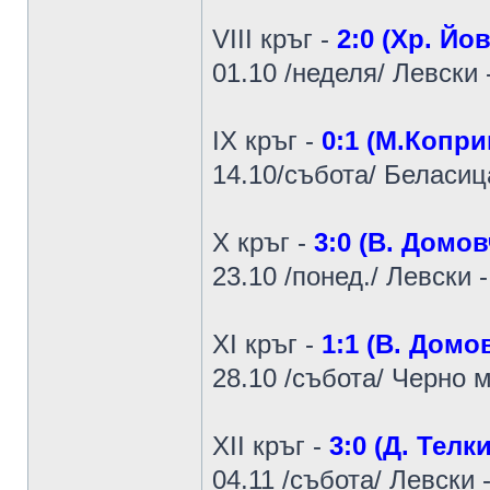
VIII кръг -
2:0 (Хр. Йо
01.10 /неделя/ Левски 
IX кръг -
0:1 (М.Копр
14.10/събота/ Беласиц
X кръг -
3:0 (В. Домо
23.10 /понед./ Левски 
XI кръг -
1:1 (В. Домо
28.10 /събота/ Черно м
XII кръг -
3:0 (Д. Телк
04.11 /събота/ Левски 