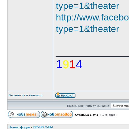
type=1&theater
http://www.face
type=1&theater
______________
1
9
1
4
Върнете се в началото
Покажи мненията от миналия:
Страница
1
от
1
[ 1 мнение ]
Начало форум
»
ВЕЧНО СИНИ