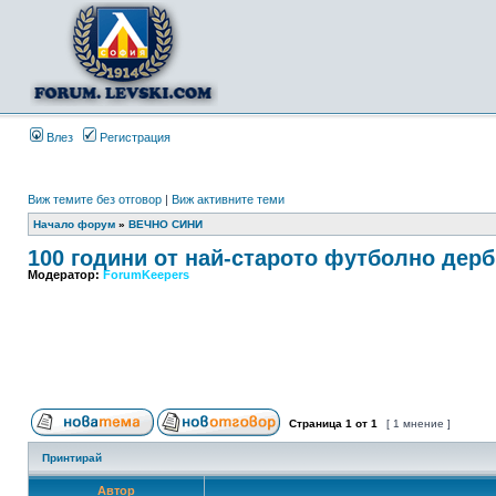
Влез
Регистрация
Виж темите без отговор
|
Виж активните теми
Начало форум
»
ВЕЧНО СИНИ
100 години от най-старото футболно дерб
Модератор:
ForumKeepers
Страница
1
от
1
[ 1 мнение ]
Принтирай
Автор