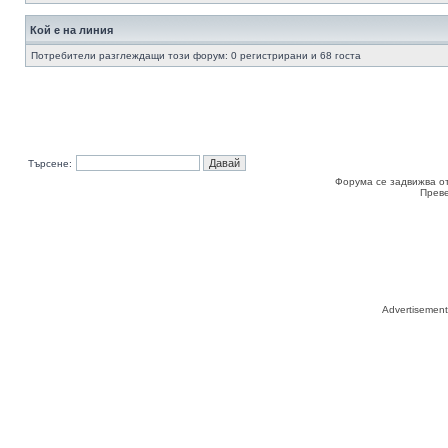
Кой е на линия
Потребители разглеждащи този форум: 0 регистрирани и 68 госта
Търсене:
Форума се задвижва о
Прев
Advertisemen