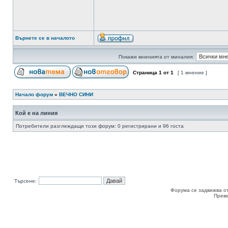
Върнете се в началото
Покажи мненията от миналия:
Страница
1
от
1
[ 1 мнение ]
Начало форум
»
ВЕЧНО СИНИ
Кой е на линия
Потребители разглеждащи този форум: 0 регистрирани и 96 госта
Търсене:
Форума се задвижва о
Прев