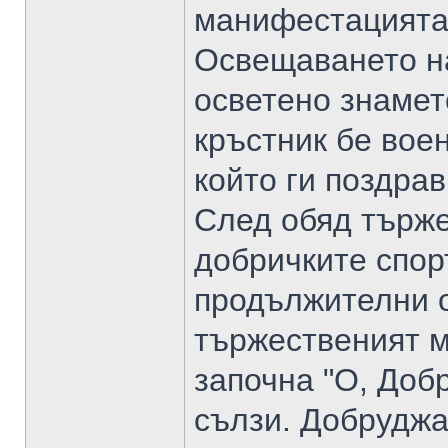
манифестацията 
Освещаването на
осветено знамето
кръстник бе вое
който ги поздрав
След обяд търже
добричките спор
продължителни о
тържественият м
започна "О, Добр
сълзи. Добруджан