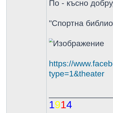
По - късно добру
"Спортна библио
https://www.fac
type=1&theater
______________
1
9
1
4