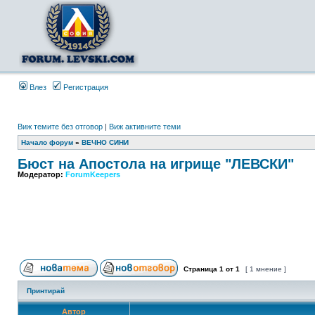
Влез
Регистрация
Виж темите без отговор
|
Виж активните теми
Начало форум
»
ВЕЧНО СИНИ
Бюст на Апостола на игрище "ЛЕВСКИ"
Модератор:
ForumKeepers
Страница
1
от
1
[ 1 мнение ]
Принтирай
Автор