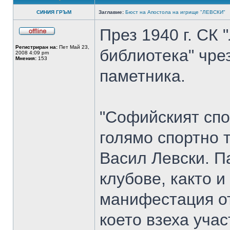
СИНИЯ ГРЪМ
Заглавие:
Бюст на Апостола на игрище "ЛЕВСКИ"
През 1940 г. СК
Регистриран на:
Пет Май 23,
библиотека" чрез
2008 4:09 pm
Мнения:
153
паметника.
"Софийският спор
голямо спортно 
Васил Левски. П
клубове, както 
манифестация от
което взеха уча