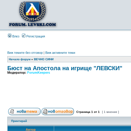
Влез
Регистрация
Виж темите без отговор
|
Виж активните теми
Начало форум
»
ВЕЧНО СИНИ
Бюст на Апостола на игрище "ЛЕВСКИ"
Модератор:
ForumKeepers
Страница
1
от
1
[ 1 мнение ]
Принтирай
Автор