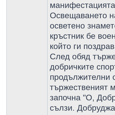
манифестацията 
Освещаването на
осветено знамето
кръстник бе вое
който ги поздрав
След обяд търже
добричките спор
продължителни о
тържественият м
започна "О, Добр
сълзи. Добруджан