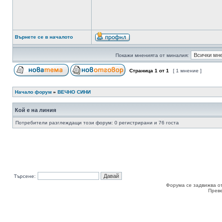
Върнете се в началото
Покажи мненията от миналия:
Страница
1
от
1
[ 1 мнение ]
Начало форум
»
ВЕЧНО СИНИ
Кой е на линия
Потребители разглеждащи този форум: 0 регистрирани и 76 госта
Търсене:
Форума се задвижва о
Прев