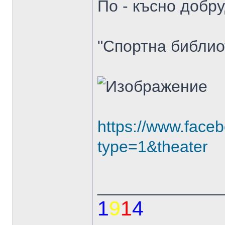
По - късно добру
"Спортна библио
https://www.fac
type=1&theater
______________
1
9
1
4