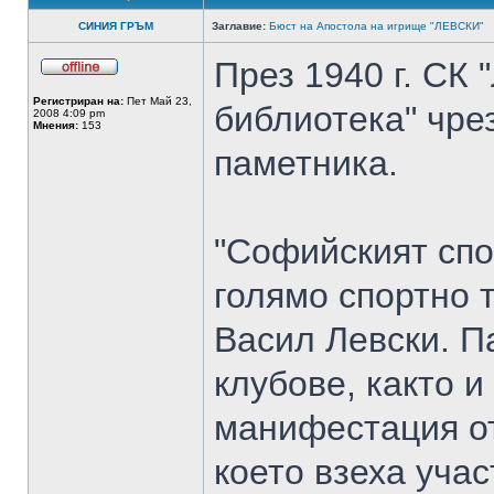
СИНИЯ ГРЪМ
Заглавие:
Бюст на Апостола на игрище "ЛЕВСКИ"
През 1940 г. СК
Регистриран на:
Пет Май 23,
библиотека" чрез
2008 4:09 pm
Мнения:
153
паметника.
"Софийският спор
голямо спортно 
Васил Левски. П
клубове, както 
манифестация от
което взеха уча