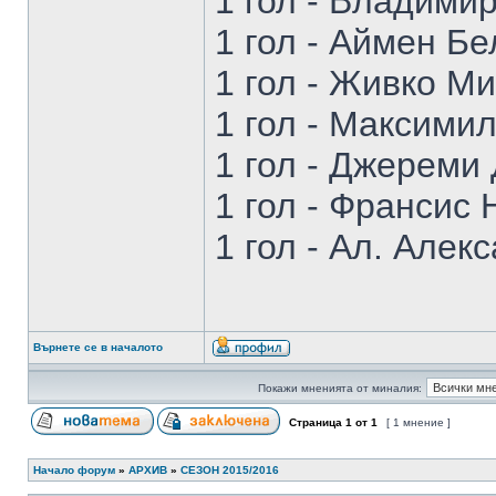
1 гол - Владими
1 гол - Аймен Б
1 гол - Живко М
1 гол - Максими
1 гол - Джереми
1 гол - Франсис 
1 гол - Ал. Алек
Върнете се в началото
Покажи мненията от миналия:
Страница
1
от
1
[ 1 мнение ]
Начало форум
»
АРХИВ
»
СЕЗОН 2015/2016