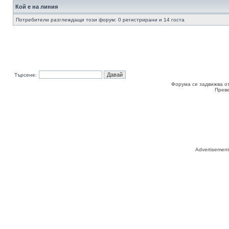
Кой е на линия
Потребители разглеждащи този форум: 0 регистрирани и 14 госта
Търсене:
Форума се задвижва о
Прев
Advertisemen