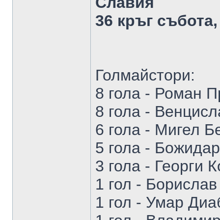
Славия
36 кръг събота,
Голмайстори:
8 голa - Роман 
8 гола - Венцис
6 гола - Мигел Б
5 голa - Божида
3 голa - Георги 
1 гол - Борисла
1 гол - Умар Диа