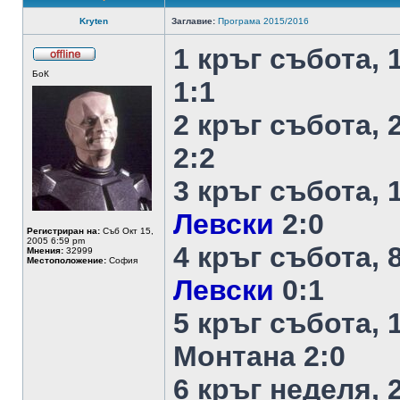
Kryten
Заглавие:
Програма 2015/2016
1 кръг събота, 
БоК
1:1
2 кръг събота, 
2:2
3 кръг събота, 1
Левски
2:0
Регистриран на:
Съб Окт 15,
2005 6:59 pm
4 кръг събота, 8
Мнения:
32999
Местоположение:
София
Левски
0:1
5 кръг събота, 1
Монтана 2:0
6 кръг неделя, 