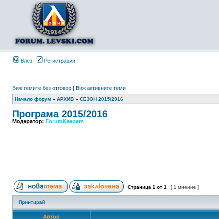
Влез
Регистрация
Виж темите без отговор
|
Виж активните теми
Начало форум
»
АРХИВ
»
СЕЗОН 2015/2016
Програма 2015/2016
Модератор:
ForumKeepers
Страница
1
от
1
[ 1 мнение ]
Принтирай
Автор