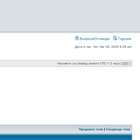
Въпроси/Отговори
Търсене
Дата и час: Чет Авг 06, 2026 8:29 am
Часовете са според зоната UTC + 2 часа [
DST
]
Предишна тема
|
Следваща тема