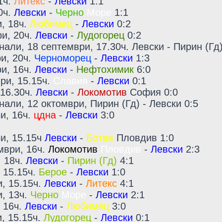
1ч.
Литекс
-
Левски
1:1
0ч.
Левски
-
Черно
Море
1:1
и, 18ч.
Любимец
-
Левски
0:2
ри, 20ч.
Левски
-
Лудогорец
0:2
али, 18 септември, 17.30ч. Левски - Пирин (Гд)
ри, 20ч.
Черноморец
-
Левски
1:3
ри, 16ч.
Левски
-
Нефтохимик
6:0
ри, 15.15ч.
Славия
-
Левски
0:1
 16.30ч.
Левски
-
Локомотив
София 0:0
али, 12 октомври, Пирин (Гд) - Левски 0:5
и, 16ч.
цдна
-
Левски
3:0
ри, 15.15ч
Левски
-
Ботев
Пловдив 1:0
мври, 16ч.
Локомотив
Пловдив
-
Левски
2:3
, 18ч.
Левски
-
Пирин (Гд)
4:1
 15.15ч.
Берое
-
Левски
1:0
и, 15.15ч.
Левски
-
Литекс
4:1
и, 13ч.
Черно
Море
-
Левски
2:1
, 16ч.
Левски
-
Любимец
3:0
и, 15.15ч.
Лудогорец
-
Левски
0:1