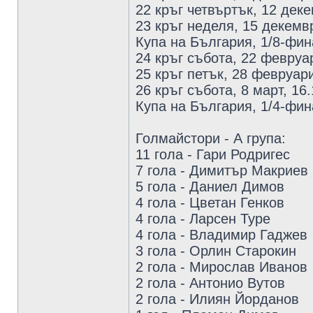
22 кръг четвъртък, 12 дек
23 кръг неделя, 15 декемв
Купа на България, 1/8-фин
24 кръг събота, 22 февруа
25 кръг петък, 28 февруар
26 кръг събота, 8 март, 16
Купа на България, 1/4-фи
Голмайстори - А група:
11 гола - Гари Родригес
7 гола - Димитър Макриев
5 гола - Даниел Димов
4 гола - Цветан Генков
4 гола - Ларсен Туре
4 гола - Владимир Гаджев
3 гола - Орлин Старокин
2 гола - Мирослав Иванов
2 гола - Антонио Вутов
2 голa - Илиян Йорданов