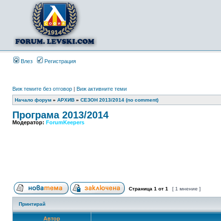
Влез
Регистрация
Виж темите без отговор
|
Виж активните теми
Начало форум
»
АРХИВ
»
СЕЗОН 2013/2014 (no comment)
Програма 2013/2014
Модератор:
ForumKeepers
Страница
1
от
1
[ 1 мнение ]
Принтирай
Автор