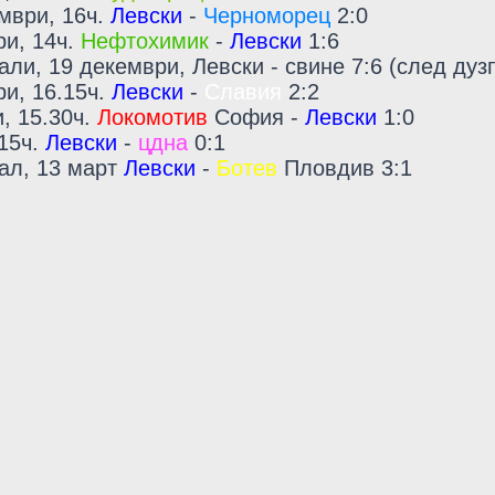
ември, 16ч.
Левски
-
Черноморец
2:0
ри, 14ч.
Нефтохимик
-
Левски
1:6
али, 19 декември, Левски - свине 7:6 (след дуз
ри, 16.15ч.
Левски
-
Славия
2:2
и, 15.30ч.
Локомотив
София -
Левски
1:0
.15ч.
Левски
-
цдна
0:1
нал, 13 март
Левски
-
Ботев
Пловдив 3:1