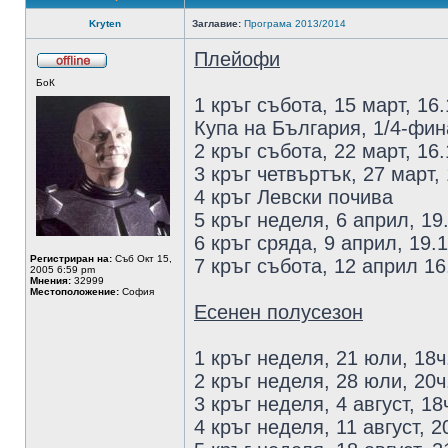
Kryten
Заглавие:
Програма 2013/2014
Плейофи
БоК
1 кръг събота, 15 март, 16
Купа на България, 1/4-фин
2 кръг събота, 22 март, 16
3 кръг четвъртък, 27 март,
4 кръг Левски почива
5 кръг неделя, 6 април, 19
6 кръг сряда, 9 април, 19.
Регистриран на:
Съб Окт 15,
7 кръг събота, 12 април 16
2005 6:59 pm
Мнения:
32999
Местоположение:
София
Есенен полусезон
1 кръг неделя, 21 юли, 18
2 кръг неделя, 28 юли, 20
3 кръг неделя, 4 август, 18
4 кръг неделя, 11 август, 2