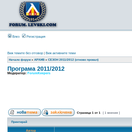
Влез
Регистрация
Виж темите без отговор
|
Виж активните теми
Начало форум
»
АРХИВ
»
СЕЗОН 2011/2012 (отново провал)
Програма 2011/2012
Модератор:
ForumKeepers
Страница
1
от
1
[ 1 мнение ]
Принтирай
Автор