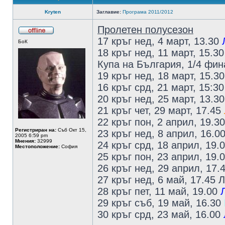
Kryten
Заглавие:
Програма 2011/2012
Пролетен полусезон
17 кръг нед, 4 март, 13.30
БоК
18 кръг нед, 11 март, 15.3
Купа на България, 1/4 фин
19 кръг нед, 18 март, 15.3
16 кръг срд, 21 март, 15:3
20 кръг нед, 25 март, 13.3
21 кръг чет, 29 март, 17.45
22 кръг пон, 2 април, 19.3
Регистриран на:
Съб Окт 15,
23 кръг нед, 8 април, 16.0
2005 6:59 pm
Мнения:
32999
24 кръг срд, 18 април, 19.
Местоположение:
София
25 кръг пон, 23 април, 19.
26 кръг нед, 29 април, 17.
27 кръг нед, 6 май, 17.45
28 кръг пет, 11 май, 19.00
29 кръг съб, 19 май, 16.30
30 кръг срд, 23 май, 16.00