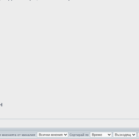
н
 мненията от миналия:
Сортирай по