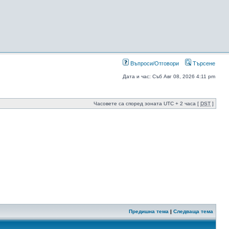
Въпроси/Отговори
Търсене
Дата и час: Съб Авг 08, 2026 4:11 pm
Часовете са според зоната UTC + 2 часа [
DST
]
Предишна тема
|
Следваща тема