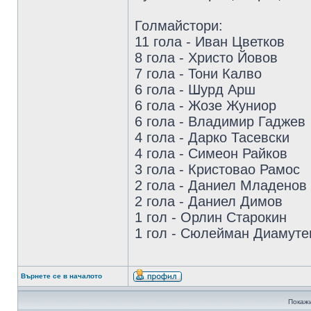
Голмайстори:
11 гола - Иван Цветков
8 гола - Христо Йовов
7 голa - Тони Калво
6 гола - Шурд Арш
6 голa - Жозе Жуниор
6 гола - Владимир Гаджев
4 голa - Дарко Тасевски
4 гола - Симеон Райков
3 гола - Кристовао Рамос
2 гола - Даниел Младенов
2 гола - Даниел Димов
1 гол - Орлин Старокин
1 гол - Сюлейман Диамуте
Върнете се в началото
Покажи