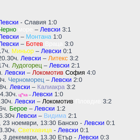
Левски
- Славия 1:0
Черно
море
–
Левски
3:1
Левски
–
Монтана
1:0
Левски
–
Ботев
Враца
3:0
17ч.
Миньор
–
Левски
0:1
20.30ч.
Левски
–
Литекс
3:2
17ч.
Лудогорец
–
Левски
2:1
ч.
Левски
–
Локомотив
София
4:0
8ч.
Черноморец
–
Левски
2:0
18ч.
Левски
–
Калиакра
3:2
4.30ч.
Левски
1:0
ц(*ка
–
.30ч.
Левски
–
Локомотив
Пловдив
3:2
16ч.
Берое
–
Левски
1:2
16.30ч
Левски
–
Видима
2:1
, 23 ноември, 13:30 Банско -
Левски
0:1
3.30ч.
Светкавица
-
Левски
0:1
, 3 декември, 13.30 Етър -
Левски
0:3