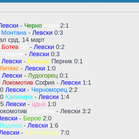
Левски
-
Черно
море
2:1
0
Монтана
-
Левски
0:3
ал срд, 14 март
0
Ботев
Вр
-
Левски
0:2
0
Славия
-
Левски
0:3
0
Левски
-
Миньор
Перник 0:1
Литекс
-
Левски
1:0
0
Левски
-
Лудогорец
0:1
0
Локомотив
София -
Левски
1:1
00
Левски
-
Черноморец
2:2
00
Калиакра
-
Левски
1:4
45
Левски
-
цдна
1:0
 Локомотив
Пловдив
- Левски 3:2
Левски
-
Берое
2:0
Видима
-
Левски
1:6
Левски
-
Светкавица
7:0