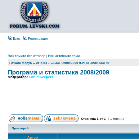
Влез
Регистрация
Виж темите без отговор
|
Виж активните теми
Начало форум
»
АРХИВ
»
СЕЗОН 2008/2009 /СИНИ ШАМПИОНИ/
Програма и статистика 2008/2009
Модератор:
ForumKeepers
Страница
1
от
1
[ 1 мнение ]
Принтирай
Автор