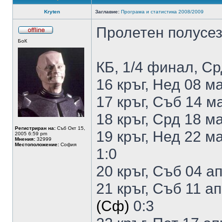
Kryten
Заглавие:
Програма и статистика 2008/2009
Пролетен полусе
БоК
КБ, 1/4 финал, Ср
16 кръг, Нед 08 м
17 кръг, Съб 14 м
18 кръг, Срд 18 м
Регистриран на:
Съб Окт 15,
19 кръг, Нед 22 м
2005 6:59 pm
Мнения:
32999
Местоположение:
София
1:0
20 кръг, Съб 04 а
21 кръг, Съб 11 а
(Сф)
0:3