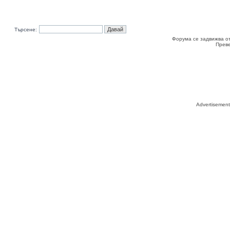
Търсене:
Форума се задвижва о
Прев
Advertisemen