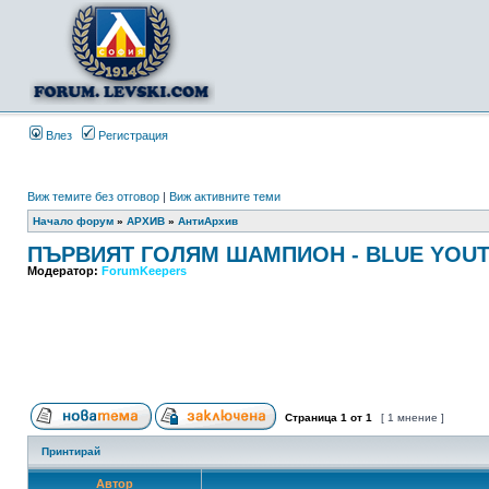
Влез
Регистрация
Виж темите без отговор
|
Виж активните теми
Начало форум
»
АРХИВ
»
АнтиАрхив
ПЪРВИЯТ ГОЛЯМ ШАМПИОН - BLUE YOUTH
Модератор:
ForumKeepers
Страница
1
от
1
[ 1 мнение ]
Принтирай
Автор