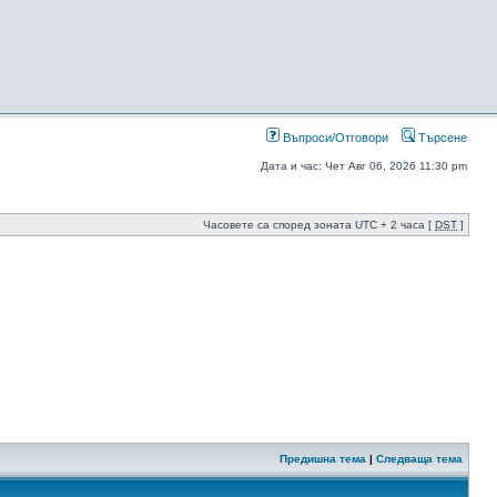
Въпроси/Отговори
Търсене
Дата и час: Чет Авг 06, 2026 11:30 pm
Часовете са според зоната UTC + 2 часа [
DST
]
Предишна тема
|
Следваща тема