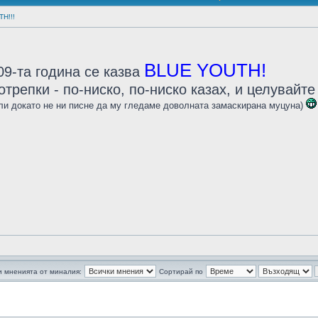
H!!!
BLUE YOUTH!
9-та година се казва
отрепки - по-ниско, по-ниско казах, и целувай
или докато не ни писне да му гледаме доволната замаскирана муцуна)
 мненията от миналия:
Сортирай по