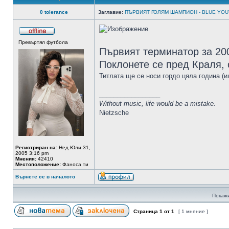
0 tolerance
Заглавие:
ПЪРВИЯТ ГОЛЯМ ШАМПИОН - BLUE YOUT
Превъртял футбола
Първият терминатор за 200
Поклонете се пред Краля, 
Титлата ще се носи гордо цяла година (
_________________
Without music, life would be a mistake.
Nietzsche
Регистриран на:
Нед Юли 31,
2005 3:16 pm
Мнения:
42410
Местоположение:
Фаноса ти
Върнете се в началото
Покажи
Страница
1
от
1
[ 1 мнение ]