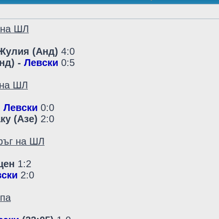
 на ШЛ
 Жулия (Анд)
4:0
нд) -
Левски
0:5
 на ШЛ
-
Левски
0:0
ку (Азе)
2:0
ръг на ШЛ
цен
1:2
вски
2:0
опа