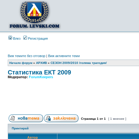
Влез
Регистрация
Виж темите без отговор
|
Виж активните теми
Начало форум
»
АРХИВ
»
СЕЗОН 2009/2010 /голяма трагедия/
Статистика ЕКТ 2009
Модератор:
ForumKeepers
Страница
1
от
1
[ 1 мнение ]
Принтирай
Автор