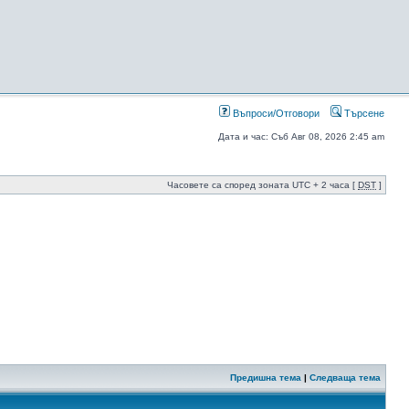
Въпроси/Отговори
Търсене
Дата и час: Съб Авг 08, 2026 2:45 am
Часовете са според зоната UTC + 2 часа [
DST
]
Предишна тема
|
Следваща тема