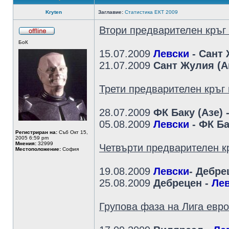
Kryten
Заглавие:
Статистика ЕКТ 2009
Втори предварителен кръг
БоК
15.07.2009
Левски
- Сант
21.07.2009
Сант Жулия (А
Трети предварителен кръг
28.07.2009
ФК Баку (Азе) 
05.08.2009
Левски
- ФК Ба
Регистриран на:
Съб Окт 15,
2005 6:59 pm
Мнения:
32999
Четвърти предварителен к
Местоположение:
София
19.08.2009
Левски
- Дебре
25.08.2009
Дебрецен -
Ле
Групова фаза на Лига евр