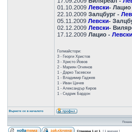
17.09.2009
Виляреал -
Ле
01.10.2009
Левски
- Лацио 
22.10.2009
Залцбург -
Лев
05.11.2009
Левски
- Залцбу
02.12.2009
Левски
- Виляр
17.12.2009
Лацио -
Левск
Голмайстори:
3 - Георги Христов
3 - Христо Йовов
2 - Мариян Огнянов
1 - Дарко Тасевски
1 - Владимир Гаджев
1 - Иван Цачев
1 - Александър Киров
1 - Седрик Бардон
Върнете се в началото
Покажи
Страница
1
от
1
[ 1 мнение ]