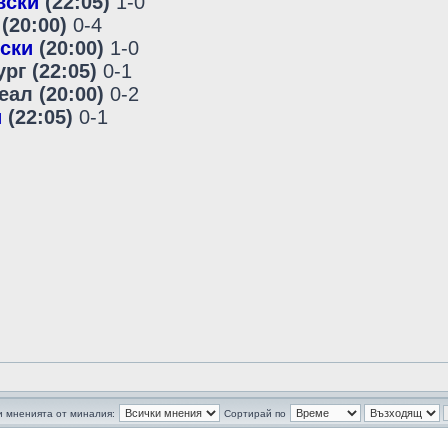
вски
(22:05)
1-0
(20:00)
0-4
ски
(20:00)
1-0
рг (22:05)
0-1
еал (20:00)
0-2
и
(22:05)
0-1
 мненията от миналия:
Сортирай по