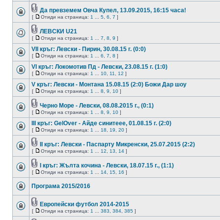
Да превземем Овча Купел, 13.09.2015, 16:15 часа!
[
Отиди на страница:
1
...
5
,
6
,
7
]
ЛЕВСКИ U21
[
Отиди на страница:
1
...
7
,
8
,
9
]
VII кръг: Левски - Пирин, 30.08.15 г. (0:0)
[
Отиди на страница:
1
...
6
,
7
,
8
]
VI кръг: Локомотив Пд - Левски, 23.08.15 г. (1:0)
[
Отиди на страница:
1
...
10
,
11
,
12
]
V кръг: Левски - Монтана 15.08.15 (2:0) Божи Дар шоу
[
Отиди на страница:
1
...
8
,
9
,
10
]
Черно Море - Левски, 08.08.2015 г., (0:1)
[
Отиди на страница:
1
...
8
,
9
,
10
]
III кръг: GelOver - Айде синитеее, 01.08.15 г. (2:0)
[
Отиди на страница:
1
...
18
,
19
,
20
]
II кръг: Левски - Паспарту Микренски, 25.07.2015 (2:2)
[
Отиди на страница:
1
...
12
,
13
,
14
]
I кръг: Жълта кочина - Левски, 18.07.15 г., (1:1)
[
Отиди на страница:
1
...
14
,
15
,
16
]
Програма 2015/2016
Европейски футбол 2014-2015
[
Отиди на страница:
1
...
383
,
384
,
385
]