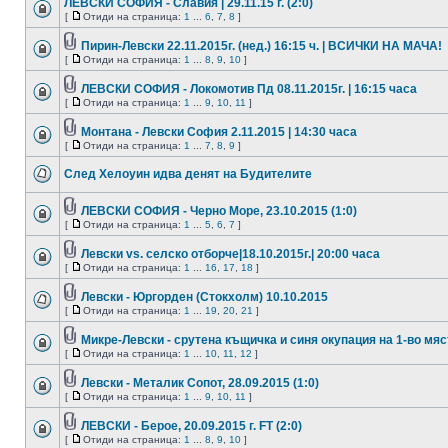
ЛЕВСКИ СОФИЯ - Славия | 29.11.15 г. (2:0)
[
Отиди на страница:
1
...
6
,
7
,
8
]
Пирин-Левски 22.11.2015г. (нeд.) 16:15 ч. | ВСИЧКИ НА МАЧА!
[
Отиди на страница:
1
...
8
,
9
,
10
]
ЛЕВСКИ СОФИЯ - Локомотив Пд 08.11.2015г. | 16:15 часа
[
Отиди на страница:
1
...
9
,
10
,
11
]
Монтана - Левски София 2.11.2015 | 14:30 часа
[
Отиди на страница:
1
...
7
,
8
,
9
]
След Хелоуин идва денят на Будителите
ЛЕВСКИ СОФИЯ - Черно Море, 23.10.2015 (1:0)
[
Отиди на страница:
1
...
5
,
6
,
7
]
Левски vs. селско отборче|18.10.2015г.| 20:00 часа
[
Отиди на страница:
1
...
16
,
17
,
18
]
Левски - Юргорден (Стокхолм) 10.10.2015
[
Отиди на страница:
1
...
19
,
20
,
21
]
Микре-Левски - срутена къщичка и синя окупация на 1-во мяс
[
Отиди на страница:
1
...
10
,
11
,
12
]
Левски - Металик Сопот, 28.09.2015 (1:0)
[
Отиди на страница:
1
...
9
,
10
,
11
]
ЛЕВСКИ - Берое, 20.09.2015 г. FT (2:0)
[
Отиди на страница:
1
...
8
,
9
,
10
]