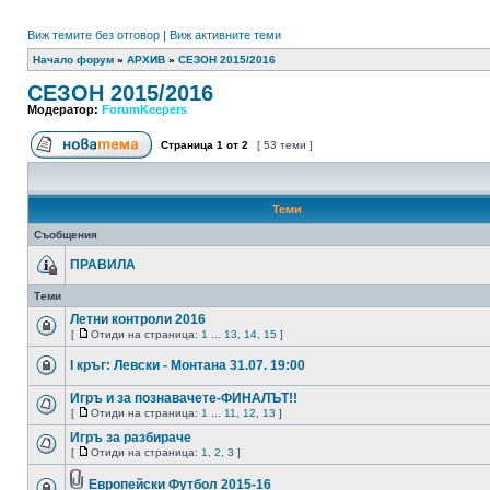
Виж темите без отговор
|
Виж активните теми
Начало форум
»
АРХИВ
»
СЕЗОН 2015/2016
СЕЗОН 2015/2016
Модератор:
ForumKeepers
Страница
1
от
2
[ 53 теми ]
Теми
Съобщения
ПРАВИЛА
Теми
Летни контроли 2016
[
Отиди на страница:
1
...
13
,
14
,
15
]
I кръг: Левски - Монтана 31.07. 19:00
Игръ и за познавачете-ФИНАЛЪТ!!
[
Отиди на страница:
1
...
11
,
12
,
13
]
Игръ за разбираче
[
Отиди на страница:
1
,
2
,
3
]
Европейски Футбол 2015-16