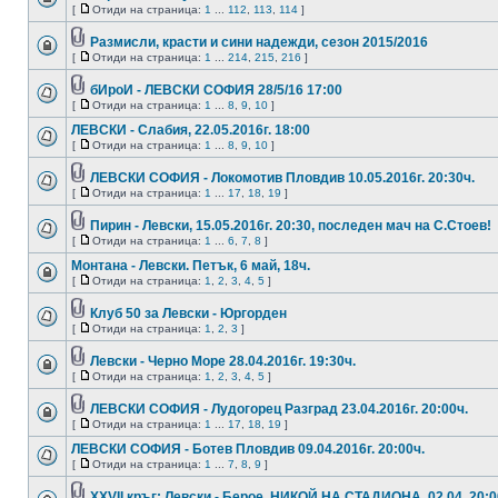
[
Отиди на страница:
1
...
112
,
113
,
114
]
Размисли, красти и сини надежди, сезон 2015/2016
[
Отиди на страница:
1
...
214
,
215
,
216
]
бИроИ - ЛЕВСКИ СОФИЯ 28/5/16 17:00
[
Отиди на страница:
1
...
8
,
9
,
10
]
ЛЕВСКИ - Слабия, 22.05.2016г. 18:00
[
Отиди на страница:
1
...
8
,
9
,
10
]
ЛЕВСКИ СОФИЯ - Локомотив Пловдив 10.05.2016г. 20:30ч.
[
Отиди на страница:
1
...
17
,
18
,
19
]
Пирин - Левски, 15.05.2016г. 20:30, последен мач на С.Стоев!
[
Отиди на страница:
1
...
6
,
7
,
8
]
Монтана - Левски. Петък, 6 май, 18ч.
[
Отиди на страница:
1
,
2
,
3
,
4
,
5
]
Клуб 50 за Левски - Юргорден
[
Отиди на страница:
1
,
2
,
3
]
Левски - Черно Море 28.04.2016г. 19:30ч.
[
Отиди на страница:
1
,
2
,
3
,
4
,
5
]
ЛЕВСКИ СОФИЯ - Лудогорец Разград 23.04.2016г. 20:00ч.
[
Отиди на страница:
1
...
17
,
18
,
19
]
ЛЕВСКИ СОФИЯ - Ботев Пловдив 09.04.2016г. 20:00ч.
[
Отиди на страница:
1
...
7
,
8
,
9
]
XXVII кръг: Левски - Берое. НИКОЙ НА СТАДИОНА. 02.04. 20: