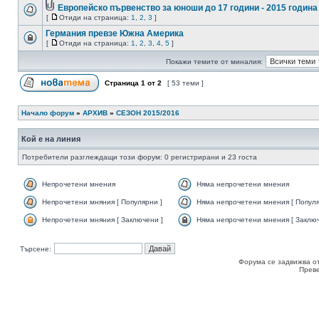
Европейско първенство за юноши до 17 години - 2015 година
[
Отиди на страница:
1
,
2
,
3
]
Германия превзе Южна Америка
[
Отиди на страница:
1
,
2
,
3
,
4
,
5
]
Покажи темите от миналия:
Страница
1
от
2
[ 53 теми ]
Начало форум
»
АРХИВ
»
СЕЗОН 2015/2016
Кой е на линия
Потребители разглеждащи този форум: 0 регистрирани и 23 госта
Непрочетени мнения
Няма непрочетени мнения
Непрочетени мняния [ Популярни ]
Няма непрочетени мнения [ Популя
Непрочетени мняния [ Заключени ]
Няма непрочетени мнения [ Заключ
Търсене:
Форума се задвижва о
Прев