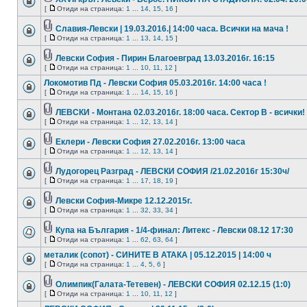
[
Отиди на страница:
1
...
14
,
15
,
16
]
Славия-Левски | 19.03.2016.| 14:00 часа. Всички на мача !
[
Отиди на страница:
1
...
13
,
14
,
15
]
Левски София - Пирин Благоевград 13.03.2016г. 16:15
[
Отиди на страница:
1
...
10
,
11
,
12
]
Локомотив Пд - Левски София 05.03.2016г. 14:00 часа !
[
Отиди на страница:
1
...
14
,
15
,
16
]
ЛЕВСКИ - Монтана 02.03.2016г. 18:00 часа. Сектор В - всички!
[
Отиди на страница:
1
...
12
,
13
,
14
]
Еклери - Левски София 27.02.2016г. 13:00 часа
[
Отиди на страница:
1
...
12
,
13
,
14
]
Лудогорец Разград - ЛЕВСКИ СОФИЯ /21.02.2016г 15:30ч/
[
Отиди на страница:
1
...
17
,
18
,
19
]
Левски София-Микре 12.12.2015г.
[
Отиди на страница:
1
...
32
,
33
,
34
]
Купа на България - 1/4-финал: Литекс - Левски 08.12 17:30
[
Отиди на страница:
1
...
62
,
63
,
64
]
металик (сопот) - СИНИТЕ В АТАКА | 05.12.2015 | 14:00 ч
[
Отиди на страница:
1
...
4
,
5
,
6
]
Олимпик(Галата-Тетевен) - ЛЕВСКИ СОФИЯ 02.12.15 (1:0)
[
Отиди на страница:
1
...
10
,
11
,
12
]