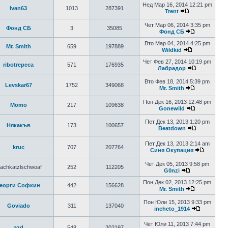
Нед Мар 16, 2014 12:21 pm
Ivan63
1013
287391
Trent
Чет Мар 06, 2014 3:35 pm
Фонд СБ
3
35085
Фонд СБ
Вто Мар 04, 2014 4:25 pm
Mr. Smith
659
197889
Wildkid
Чет Фев 27, 2014 10:19 pm
ribotrepeca
571
176935
Лабрадор
Вто Фев 18, 2014 5:39 pm
Levskar67
1752
349068
Mr. Smith
Пон Дек 16, 2013 12:48 pm
Momo
217
109638
Gonewild
Пет Дек 13, 2013 1:20 pm
Някaкъв
173
100657
Beatdown
Пет Дек 13, 2013 2:14 am
kruc
707
207764
Синя Окупация
Чет Дек 05, 2013 9:58 pm
achkatzlschwoaf
252
112205
G0nzi
Пон Дек 02, 2013 12:25 pm
Георги Софкин
442
156628
Mr. Smith
Пон Юли 15, 2013 9:33 pm
Goviado
311
137040
incheto_1914
Чет Юли 11, 2013 7:44 pm
azd
548
202197