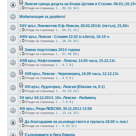
Левски среща децата на Клара Цеткин и Сталин- 08.03.;16,15ч
[
Отиди на страница:
1
...
32
,
33
,
34
]
Мобилизация за дербито!
XXV кръг, Локомотив /Сф-Левски, 28.02.2014г. (петък), 15,30ч
[
Отиди на страница:
1
...
20
,
21
,
22
]
ХХIV кръг, Левски - Славия 22.02 (събота), 16:15 ч.
[
Отиди на страница:
1
...
18
,
19
,
20
]
Зимна подготовка 2014 година
[
Отиди на страница:
1
...
57
,
58
,
59
]
XXIІI кръг, Нефтохимик - Левски, 14.00 часа, 15.12.13г.
[
Отиди на страница:
1
...
6
,
7
,
8
]
XXIІ кръг, Левски - Черноморец, 16.00 часа, 12.12.13г.
[
Отиди на страница:
1
...
4
,
5
,
6
]
XXI кръг, Лудогорец - Левски (Ебахме ги, 0:1)
[
Отиди на страница:
1
...
22
,
23
,
24
]
XX кръг 04.12.2013, 16ч. Левски - Любимец
[
Отиди на страница:
1
...
7
,
8
,
9
]
XIX кръг, Ряци-ЛЕВСКИ, 30.11.2013 13:00
[
Отиди на страница:
1
...
13
,
14
,
15
]
Да благодарим на ръководството и трупата-18.00 ч. пон.!
[
Отиди на страница:
1
...
9
,
10
,
11
]
Съперниците в Лига Европа