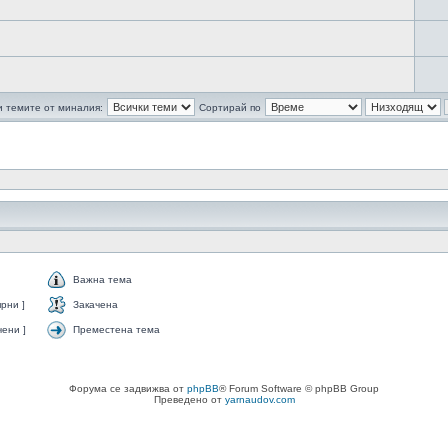
 темите от миналия:
Сортирай по
Важна тема
рни ]
Закачена
ени ]
Преместена тема
Форума се задвижва от
phpBB
® Forum Software © phpBB Group
Преведено от
yarnaudov.com