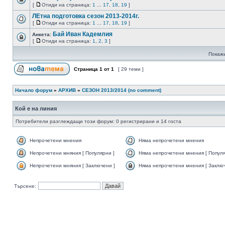
[
Отиди на страница:
1
...
17
,
18
,
19
]
ЛЕтна подготовка сезон 2013-2014г.
[
Отиди на страница:
1
...
17
,
18
,
19
]
Бай Иван Кадемлия
Анкета:
[
Отиди на страница:
1
,
2
,
3
]
Покажи
Страница
1
от
1
[ 29 теми ]
Начало форум
»
АРХИВ
»
СЕЗОН 2013/2014 (no comment)
Кой е на линия
Потребители разглеждащи този форум: 0 регистрирани и 14 госта
Непрочетени мнения
Няма непрочетени мнения
Непрочетени мняния [ Популярни ]
Няма непрочетени мнения [ Популя
Непрочетени мняния [ Заключени ]
Няма непрочетени мнения [ Заключ
Търсене: