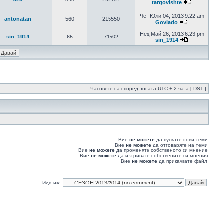
targovishte
Чет Юли 04, 2013 9:22 am
antonatan
560
215550
Goviado
Нед Май 26, 2013 6:23 pm
sin_1914
65
71502
sin_1914
Часовете са според зоната UTC + 2 часа [
DST
]
Вие
не можете
да пускате нови теми
Вие
не можете
да отговаряте на теми
Вие
не можете
да променяте собственото си мнение
Вие
не можете
да изтривате собствените си мнения
Вие
не можете
да прикачвате файл
Иди на: