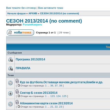
Виж темите без отговор
|
Виж активните теми
Начало форум
»
АРХИВ
»
СЕЗОН 2013/2014 (no comment)
СЕЗОН 2013/2014 (no comment)
Модератор:
ForumKeepers
Страница
1
от
1
[ 29 теми ]
Те
Съобщения
Програма 2013/2014
ПРАВИЛА
Теми
Кур за футбола.Оставащи мачове,резултати,бомби и др.
[
Отиди на страница:
1
...
36
,
37
,
38
]
Сектор Б сезон 2013/2014
[
Отиди на страница:
1
...
123
,
124
,
125
]
Абонаментни карти сезон 2013/2014
[
Отиди на страница:
1
...
21
,
22
,
23
]