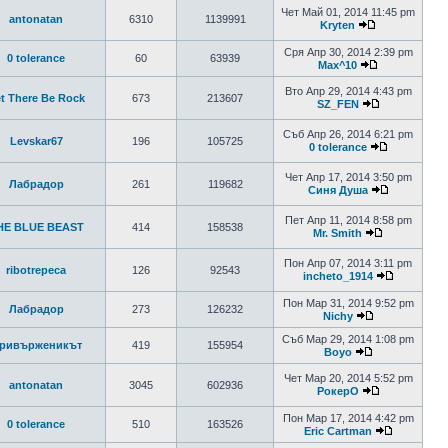
Чет Май 01, 2014 11:45 pm
antonatan
6310
1139991
Kryten
Сря Апр 30, 2014 2:39 pm
0 tolerance
60
63939
Max^10
Вто Апр 29, 2014 4:43 pm
t There Be Rock
673
213607
SZ_FEN
Съб Апр 26, 2014 6:21 pm
Levskar67
196
105725
0 tolerance
Чет Апр 17, 2014 3:50 pm
Лабрадор
261
119682
Синя Душа
Пет Апр 11, 2014 8:58 pm
HE BLUE BEAST
414
158538
Mr. Smith
Пон Апр 07, 2014 3:11 pm
ribotrepeca
126
92543
incheto_1914
Пон Мар 31, 2014 9:52 pm
Лабрадор
273
126232
Nichy
Съб Мар 29, 2014 1:08 pm
ривърженикът
419
155954
Boyo
Чет Мар 20, 2014 5:52 pm
antonatan
3045
602936
РокерО
Пон Мар 17, 2014 4:42 pm
0 tolerance
510
163526
Eric Cartman