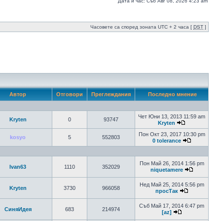
Дата и час: Съб Авг 08, 2026 4:23 am
Часовете са според зоната UTC + 2 часа [
DST
]
Автор
Отговори
Преглеждания
Последно мнение
Чет Юни 13, 2013 11:59 am
Kryten
0
93747
Kryten
Пон Окт 23, 2017 10:30 pm
kosyo
5
552803
0 tolerance
Пон Май 26, 2014 1:56 pm
Ivan63
1110
352029
niquetamere
Нед Май 25, 2014 5:56 pm
Kryten
3730
966058
просТак
Съб Май 17, 2014 6:47 pm
СиняИдея
683
214974
[az]