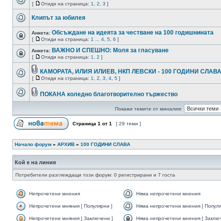
[
Отиди на страница:
1
,
2
,
3
]
Клипът за юбилея
Обсъждане на идеята за честване на 100 годишнината
Анкета:
[
Отиди на страница:
1
...
4
,
5
,
6
]
ВАЖНО И СПЕШНО: Моля за гласуване
Анкета:
[
Отиди на страница:
1
,
2
]
КАМОРАТА, ИЛИЯ ИЛИЕВ, НКП ЛЕВСКИ - 100 ГОДИНИ СЛАВ
[
Отиди на страница:
1
,
2
,
3
,
4
,
5
]
ПОКАНА коледно благотворително тържество
Покажи темите от миналия:
Страница
1
от
1
[ 29 теми ]
Начало форум
»
АРХИВ
»
100 ГОДИНИ СЛАВА
Кой е на линия
Потребители разглеждащи този форум: 0 регистрирани и 7 госта
Непрочетени мнения
Няма непрочетени мнения
Непрочетени мняния [ Популярни ]
Няма непрочетени мнения [ Популя
Непрочетени мняния [ Заключени ]
Няма непрочетени мнения [ Заключ