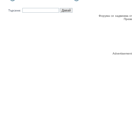
Търсене:
Форума се задвижва о
Прев
Advertisemen