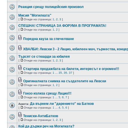
Реакция срещу полицейския произвол
Мисия "Могилката"
[
Отиди на страница:
1
,
2
,
3
]
СПЕШНА! СТРАНИЦА ЗА ФОРУМА В ПРОГРАМАТА!
[
Отиди на страница:
1
,
2
]
Поредна кауза за спечелване
ХВАЛБИ: Левски 3 - 2 Лацио, юбилеен мач, тържества, конце
Търсят се стюарди за юбилея
[
Отиди на страница:
1
,
2
,
3
]
Стартира продажбата на билети, интересът е огромен!!!
[
Отиди на страница:
1
...
35
,
36
,
37
]
Оригиналната снимка на създателите на Левски
[
Отиди на страница:
1
,
2
]
Гонзо излиза срещу Лацио!!!
[
Отиди на страница:
1
...
5
,
6
,
7
]
Да върнем ли "дарението" на Батков
Анкета:
[
Отиди на страница:
1
...
4
,
5
,
6
]
Тениски-АнтиБатков
[
Отиди на страница:
1
,
2
,
3
]
Кой да държи реч на Могилката?