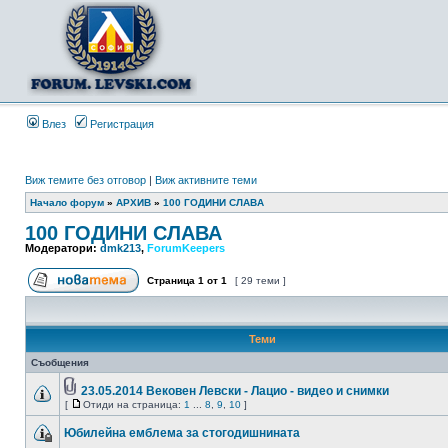
Влез
Регистрация
Виж темите без отговор
|
Виж активните теми
Начало форум
»
АРХИВ
»
100 ГОДИНИ СЛАВА
100 ГОДИНИ СЛАВА
Модератори:
dmk213
,
ForumKeepers
Страница
1
от
1
[ 29 теми ]
Теми
Съобщения
23.05.2014 Вековен Левски - Лацио - видео и снимки
[
Отиди на страница:
1
...
8
,
9
,
10
]
Юбилейна емблема за стогодишнината