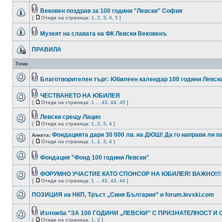
Вековен поздрав за 100 години "Левски" София
[
Отиди на страница:
1
,
2
,
3
,
4
,
5
]
Музеят на славата на ФК Левски Вековенъ
ПРАВИЛА
Теми
Благотворителен търг: Юбилеен календар 100 години Левск
ЧЕСТВАНЕТО НА ЮБИЛЕЯ
[
Отиди на страница:
1
...
43
,
44
,
45
]
Левски срещу Лацио
[
Отиди на страница:
1
,
2
,
3
,
4
]
Фондацията дари 30 000 лв. на ДЮШ! Да го направи ли п
Анкета:
[
Отиди на страница:
1
,
2
,
3
,
4
]
Фондация "Фонд 100 години Левски"
ФОРУМНО УЧАСТИЕ КАТО СПОНСОР НА ЮБИЛЕЯ! ВАЖНО!!!
[
Отиди на страница:
1
...
42
,
43
,
44
]
ПОЗИЦИЯ на НКП, Тръст „Синя България” и forum.levski.com
Изложба "ЗА 100 ГОДИНИ „ЛЕВСКИ” С ПРИЗНАТЕЛНОСТ И 
[
Отиди на страница:
1
,
2
]