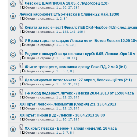
Левски Е ШАМПИОНА 18.05, с Лудогорец (1:0)
[
Отиди на страница:
1
...
26
,
27
,
28
]
Лечков кабриолет:Етър-Левски в Сливен,22 май, 18:00
[
Отиди на страница:
1
,
2
,
3
]
Купата за нас е чест! Финал: ЛЕВСКИ-Чорбое (4:5) след дузп
[
Отиди на страница:
1
...
144
,
145
,
146
]
У Враца гарга не каца,но Левски лети; Ботев-Левски 10.05 18
[
Отиди на страница:
1
...
8
,
9
,
10
]
Родени в кюмурО за да ни лапат курО: 6.05, Левски -Орк 18 ч
[
Отиди на страница:
1
...
9
,
10
,
11
]
Жълти треперете, шампиона срещу Локо ПД, 2 май (0:1)
[
Отиди на страница:
1
...
6
,
7
,
8
]
Демонтирахме петолъчката: 27 април, Левски - цС*ка (2:1)
[
Отиди на страница:
1
...
30
,
31
,
32
]
Г-н Кюрд педераст. Литекс - Левски 20.04.2013 от 15:00 часа
[
Отиди на страница:
1
...
22
,
23
,
24
]
XXII кръг: Левски - Локомотив (София) 2:1, 13.04.2013
[
Отиди на страница:
1
...
12
,
13
,
14
]
XXI кръг: Пирин (ГД) - Левски - 10.04.2013 16:00
[
Отиди на страница:
1
...
16
,
17
,
18
]
XX кръг: Левски - Берое- 7 април (неделя), 16 часа
[
Отиди на страница:
1
...
6
,
7
,
8
]