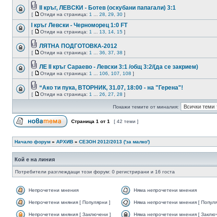
II кръг, ЛЕВСКИ - Ботев (оскубани папагали) 3:1
[
Отиди на страница:
1
...
28
,
29
,
30
]
I кръг Левски - Черноморец 1:0 FT
[
Отиди на страница:
1
...
13
,
14
,
15
]
ЛЯТНА ПОДГОТОВКА-2012
[
Отиди на страница:
1
...
36
,
37
,
38
]
ЛЕ II кръг Сараево - Левски 3:1 /общ 3:2/(да се закрием)
[
Отиди на страница:
1
...
106
,
107
,
108
]
“Ако ти пука, ВТОРНИК, 31.07, 18:00 - на "Герена"!
[
Отиди на страница:
1
...
26
,
27
,
28
]
Покажи темите от миналия:
Страница
1
от
1
[ 42 теми ]
Начало форум
»
АРХИВ
»
СЕЗОН 2012/2013 ('за малко')
Кой е на линия
Потребители разглеждащи този форум: 0 регистрирани и 16 госта
Непрочетени мнения
Няма непрочетени мнения
Непрочетени мняния [ Популярни ]
Няма непрочетени мнения [ Популя
Непрочетени мняния [ Заключени ]
Няма непрочетени мнения [ Заключ