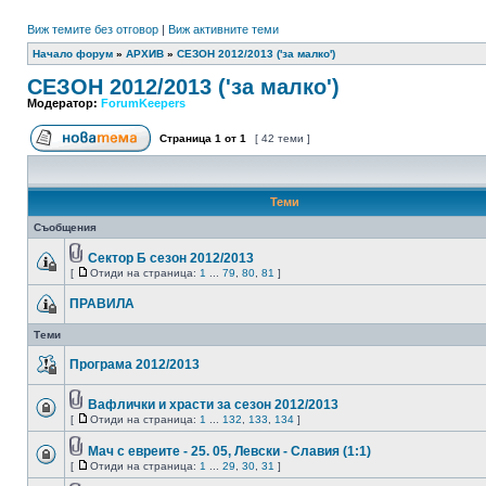
Виж темите без отговор
|
Виж активните теми
Начало форум
»
АРХИВ
»
СЕЗОН 2012/2013 ('за малко')
СЕЗОН 2012/2013 ('за малко')
Модератор:
ForumKeepers
Страница
1
от
1
[ 42 теми ]
Теми
Съобщения
Сектор Б сезон 2012/2013
[
Отиди на страница:
1
...
79
,
80
,
81
]
ПРАВИЛА
Теми
Програма 2012/2013
Вафлички и храсти за сезон 2012/2013
[
Отиди на страница:
1
...
132
,
133
,
134
]
Мач с евреите - 25. 05, Левски - Славия (1:1)
[
Отиди на страница:
1
...
29
,
30
,
31
]