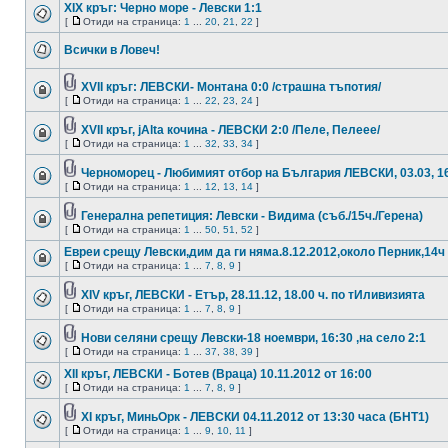
XIX кръг: Черно море - Левски 1:1
[
Отиди на страница:
1
...
20
,
21
,
22
]
Всички в Ловеч!
XVII кръг: ЛЕВСКИ- Монтана 0:0 /страшна тъпотия/
[
Отиди на страница:
1
...
22
,
23
,
24
]
XVII кръг, jAlta кочина - ЛЕВСКИ 2:0 /Пеле, Пелеее/
[
Отиди на страница:
1
...
32
,
33
,
34
]
Черноморец - Любимият отбор на България ЛЕВСКИ, 03.03, 1
[
Отиди на страница:
1
...
12
,
13
,
14
]
Генерална репетиция: Левски - Видима (съб./15ч./Герена)
[
Отиди на страница:
1
...
50
,
51
,
52
]
Евреи срещу Левски,дим да ги няма.8.12.2012,около Перник,14ч
[
Отиди на страница:
1
...
7
,
8
,
9
]
XIV кръг, ЛЕВСКИ - Етър, 28.11.12, 18.00 ч. по тИливизията
[
Отиди на страница:
1
...
7
,
8
,
9
]
Нови селяни срещу Левски-18 ноември, 16:30 ,на село 2:1
[
Отиди на страница:
1
...
37
,
38
,
39
]
XII кръг, ЛЕВСКИ - Ботев (Враца) 10.11.2012 от 16:00
[
Отиди на страница:
1
...
7
,
8
,
9
]
XI кръг, МиньОрк - ЛЕВСКИ 04.11.2012 от 13:30 часа (БНТ1)
[
Отиди на страница:
1
...
9
,
10
,
11
]