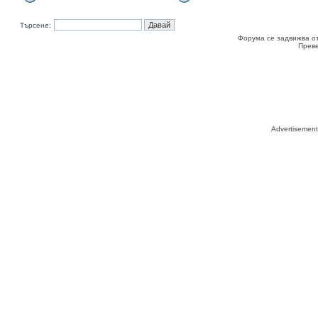
Търсене:
Форума се задвижва о
Прев
Advertisemen