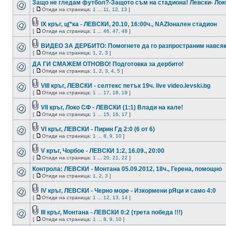
Защо не гледам футбол?-Защото съм на стадиона! Левски- Лок
[
Отиди на страница:
1
...
11
,
12
,
13
]
IX кръг, ц(*ка - ЛЕВСКИ, 20.10, 16:00ч., NAZIонален стадион
[
Отиди на страница:
1
...
46
,
47
,
48
]
ВИДЕО ЗА ДЕРБИТО: Помогнете да го разпространим нався
[
Отиди на страница:
1
,
2
,
3
]
ДА ГИ СМАЖЕМ ОТНОВО! Подготовка за дербито!
[
Отиди на страница:
1
,
2
,
3
,
4
,
5
]
VIII кръг, ЛЕВСКИ - селтекс петък 19ч. live video.levski.bg
[
Отиди на страница:
1
...
17
,
18
,
19
]
VII кръг, Локо СФ - ЛЕВСКИ (1:1) Влади на кале!
[
Отиди на страница:
1
...
15
,
16
,
17
]
VI кръг, ЛЕВСКИ - Пирин Гд 2:0 (6 от 6)
[
Отиди на страница:
1
...
8
,
9
,
10
]
V кръг, Чорбое - ЛЕВСКИ 1:2, 16.09., 20:00
[
Отиди на страница:
1
...
20
,
21
,
22
]
Контрола: ЛЕВСКИ - Монтана 05.09.2012, 18ч., Герена, помощно
[
Отиди на страница:
1
,
2
,
3
]
IV кръг, ЛЕВСКИ - Черно море - Изкормени рЯци и само 4:0
[
Отиди на страница:
1
...
12
,
13
,
14
]
III кръг, Монтана - ЛЕВСКИ 0:2 (трета победа !!!)
[
Отиди на страница:
1
...
8
,
9
,
10
]