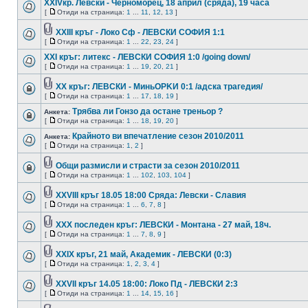
XXIVкр. Левски - Черноморец, 18 април (сряда), 19 часа
[
Отиди на страница:
1
...
11
,
12
,
13
]
XXIII кръг - Локо Сф - ЛЕВСКИ СОФИЯ 1:1
[
Отиди на страница:
1
...
22
,
23
,
24
]
XXI кръг: литекс - ЛЕВСКИ СОФИЯ 1:0 /going down/
[
Отиди на страница:
1
...
19
,
20
,
21
]
XX кръг: ЛЕВСКИ - МиньОРKИ 0:1 /адска трагедия/
[
Отиди на страница:
1
...
17
,
18
,
19
]
Трябва ли Гонзо да остане треньор ?
Анкета:
[
Отиди на страница:
1
...
18
,
19
,
20
]
Крайното ви впечатление сезон 2010/2011
Анкета:
[
Отиди на страница:
1
,
2
]
Общи размисли и страсти за сезон 2010/2011
[
Отиди на страница:
1
...
102
,
103
,
104
]
XXVIII кръг 18.05 18:00 Сряда: Левски - Славия
[
Отиди на страница:
1
...
6
,
7
,
8
]
ХХХ последен кръг: ЛЕВСКИ - Монтана - 27 май, 18ч.
[
Отиди на страница:
1
...
7
,
8
,
9
]
XXIX кръг, 21 май, Академик - ЛЕВСКИ (0:3)
[
Отиди на страница:
1
,
2
,
3
,
4
]
XXVII кръг 14.05 18:00: Локо Пд - ЛЕВСКИ 2:3
[
Отиди на страница:
1
...
14
,
15
,
16
]