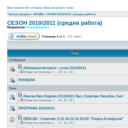
Виж темите без отговор
|
Виж активните теми
Начало форум
»
АРХИВ
»
СЕЗОН 2010/2011 (средна работа)
СЕЗОН 2010/2011 (средна работа)
Модератор:
ForumKeepers
Страница
1
от
1
[ 51 теми ]
Теми
Съобщения
Абонаментни карти - сезон 2010/2011
[
Отиди на страница:
1
...
10
,
11
,
12
]
ПРАВИЛА
Теми
Левски Лига Европа 2010/2011 Лил, Спортинг Лисабон, Гент
[
Отиди на страница:
1
...
34
,
35
,
36
]
ПРОГРАМА 2010/2011
ЛЕВСКИ - Спортинг (1:0) 16.12.10 20:00 "Георги Аспарухов"
[
Отиди на страница:
1
...
17
,
18
,
19
]