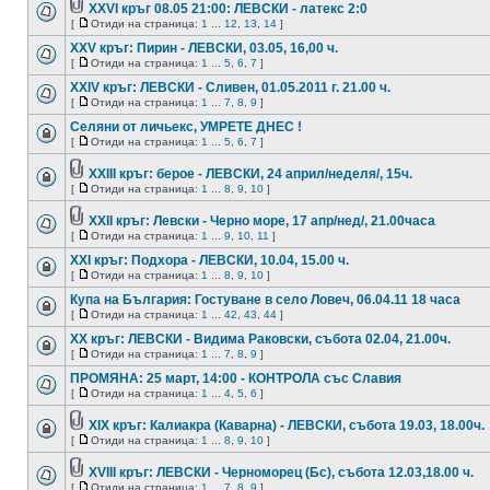
XXVI кръг 08.05 21:00: ЛЕВСКИ - латекс 2:0
[
Отиди на страница:
1
...
12
,
13
,
14
]
XXV кръг: Пирин - ЛЕВСКИ, 03.05, 16,00 ч.
[
Отиди на страница:
1
...
5
,
6
,
7
]
XXIV кръг: ЛЕВСКИ - Сливен, 01.05.2011 г. 21.00 ч.
[
Отиди на страница:
1
...
7
,
8
,
9
]
Селяни от личьекс, УМРЕТЕ ДНЕС !
[
Отиди на страница:
1
...
5
,
6
,
7
]
XXIII кръг: берое - ЛЕВСКИ, 24 април/неделя/, 15ч.
[
Отиди на страница:
1
...
8
,
9
,
10
]
XXII кръг: Левски - Черно море, 17 апр/нед/, 21.00часа
[
Отиди на страница:
1
...
9
,
10
,
11
]
XXI кръг: Подхора - ЛЕВСКИ, 10.04, 15.00 ч.
[
Отиди на страница:
1
...
8
,
9
,
10
]
Купа на България: Гостуване в село Ловеч, 06.04.11 18 часа
[
Отиди на страница:
1
...
42
,
43
,
44
]
XX кръг: ЛЕВСКИ - Видима Раковски, събота 02.04, 21.00ч.
[
Отиди на страница:
1
...
7
,
8
,
9
]
ПРОМЯНА: 25 март, 14:00 - КОНТРОЛА със Славия
[
Отиди на страница:
1
...
4
,
5
,
6
]
XIX кръг: Калиакра (Каварна) - ЛЕВСКИ, събота 19.03, 18.00ч.
[
Отиди на страница:
1
...
8
,
9
,
10
]
XVIII кръг: ЛЕВСКИ - Черноморец (Бс), събота 12.03,18.00 ч.
[
Отиди на страница:
1
...
7
,
8
,
9
]