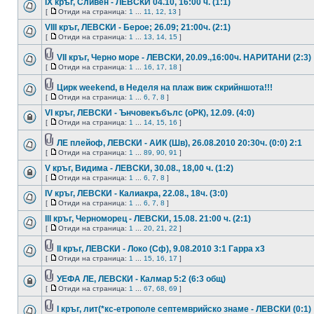
IX кръг, Сливен - ЛЕВСКИ 04.10, 16:00 ч. (1:1)
[
Отиди на страница:
1
...
11
,
12
,
13
]
VIII кръг, ЛЕВСКИ - Берое; 26.09; 21:00ч. (2:1)
[
Отиди на страница:
1
...
13
,
14
,
15
]
VII кръг, Черно море - ЛЕВСКИ, 20.09.,16:00ч. НАРИТАНИ (2:3)
[
Отиди на страница:
1
...
16
,
17
,
18
]
Цирк weekend, в Неделя на плаж виж скрийншота!!!
[
Отиди на страница:
1
...
6
,
7
,
8
]
VI кръг, ЛЕВСКИ - Ънчовекъбълс (оРК), 12.09. (4:0)
[
Отиди на страница:
1
...
14
,
15
,
16
]
ЛЕ плейоф, ЛЕВСКИ - АИК (Шв), 26.08.2010 20:30ч. (0:0) 2:1
[
Отиди на страница:
1
...
89
,
90
,
91
]
V кръг, Видима - ЛЕВСКИ, 30.08., 18,00 ч. (1:2)
[
Отиди на страница:
1
...
6
,
7
,
8
]
IV кръг, ЛЕВСКИ - Калиакра, 22.08., 18ч. (3:0)
[
Отиди на страница:
1
...
6
,
7
,
8
]
III кръг, Черноморец - ЛЕВСКИ, 15.08. 21:00 ч. (2:1)
[
Отиди на страница:
1
...
20
,
21
,
22
]
II кръг, ЛЕВСКИ - Локо (Сф), 9.08.2010 3:1 Гарра x3
[
Отиди на страница:
1
...
15
,
16
,
17
]
УЕФА ЛЕ, ЛЕВСКИ - Калмар 5:2 (6:3 общ)
[
Отиди на страница:
1
...
67
,
68
,
69
]
I кръг, лит(*кс-етрополе септемврийско знаме - ЛЕВСКИ (0:1)