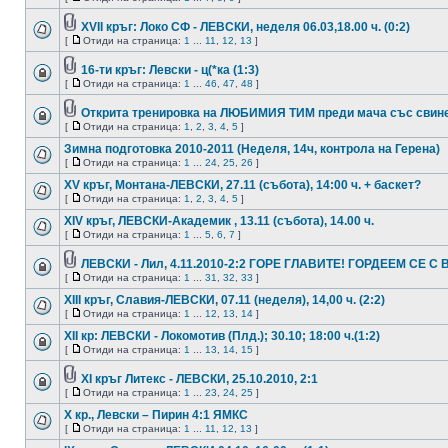
XVII кръг: Локо СФ - ЛЕВСКИ, неделя 06.03,18.00 ч. (0:2)
[
Отиди на страница:
1
...
11
,
12
,
13
]
16-ти кръг: Левски - ц(*ка (1:3)
[
Отиди на страница:
1
...
46
,
47
,
48
]
Открита тренировка на ЛЮБИМИЯ ТИМ преди мача със свине
[
Отиди на страница:
1
,
2
,
3
,
4
,
5
]
Зимна подготовка 2010-2011 (Hеделя, 14ч, контрола на Герена)
[
Отиди на страница:
1
...
24
,
25
,
26
]
XV кръг, Монтана-ЛЕВСКИ, 27.11 (събота), 14:00 ч. + баскет?
[
Отиди на страница:
1
,
2
,
3
,
4
,
5
]
XIV кръг, ЛЕВСКИ-Академик , 13.11 (събота), 14.00 ч.
[
Отиди на страница:
1
...
5
,
6
,
7
]
ЛЕВСКИ - Лил, 4.11.2010-2:2 ГОРЕ ГЛАВИТЕ! ГОРДЕЕМ СЕ С 
[
Отиди на страница:
1
...
31
,
32
,
33
]
XIII кръг, Славия-ЛЕВСКИ, 07.11 (неделя), 14,00 ч. (2:2)
[
Отиди на страница:
1
...
12
,
13
,
14
]
XII кр: ЛЕВСКИ - Локомотив (Плд.); 30.10; 18:00 ч.(1:2)
[
Отиди на страница:
1
...
13
,
14
,
15
]
XI кръг Литекс - ЛЕВСКИ, 25.10.2010, 2:1
[
Отиди на страница:
1
...
23
,
24
,
25
]
X кр., Левски – Пирин 4:1 ЯМКС
[
Отиди на страница:
1
...
11
,
12
,
13
]