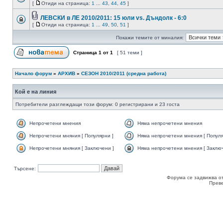
[
Отиди на страница:
1
...
43
,
44
,
45
]
ЛЕВСКИ в ЛЕ 2010/2011: 15 юли vs. Дъндолк - 6:0
[
Отиди на страница:
1
...
49
,
50
,
51
]
Покажи темите от миналия:
Страница
1
от
1
[ 51 теми ]
Начало форум
»
АРХИВ
»
СЕЗОН 2010/2011 (средна работа)
Кой е на линия
Потребители разглеждащи този форум: 0 регистрирани и 23 госта
Непрочетени мнения
Няма непрочетени мнения
Непрочетени мняния [ Популярни ]
Няма непрочетени мнения [ Популя
Непрочетени мняния [ Заключени ]
Няма непрочетени мнения [ Заключ
Търсене:
Форума се задвижва о
Прев