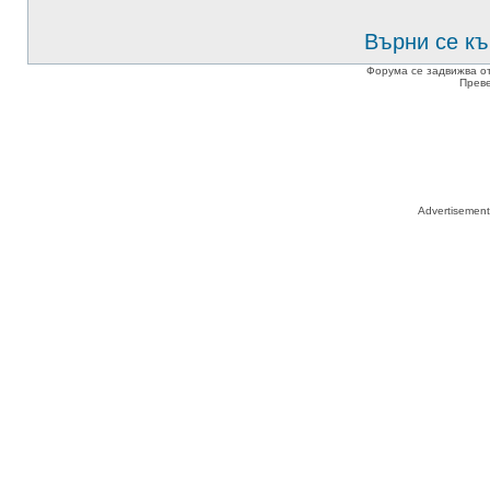
Върни се къ
Форума се задвижва о
Прев
Advertisemen