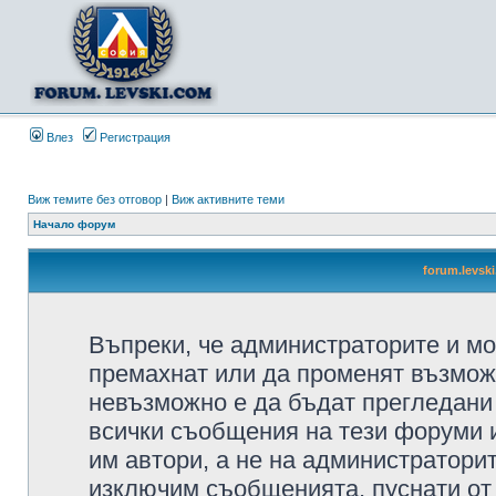
Влез
Регистрация
Виж темите без отговор
|
Виж активните теми
Начало форум
forum.levsk
Въпреки, че администраторите и мо
премахнат или да променят възмож
невъзможно е да бъдат прегледани 
всички съобщения на тези форуми 
им автори, а не на администратори
изключим съобщенията, пуснати от т