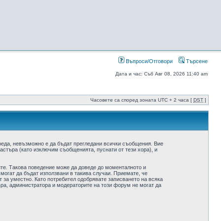
Въпроси/Отговори
Търсене
Дата и час: Съб Авг 08, 2026 11:40 am
Часовете са според зоната UTC + 2 часа [
DST
]
реда, невъзможно е да бъдат прегледани всички съобщения. Вие
стъра (като изключим съобщенията, пуснати от тези хора), и
ите. Такова поведение може да доведе до моменталното и
 могат да бъдат използвани в такива случаи. Приемате, че
 за уместно. Като потребител одобрявате записването на всяка
ра, администратора и модераторите на този форум не могат да