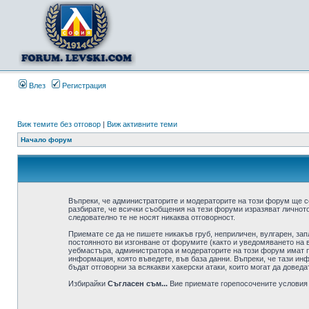
Влез
Регистрация
Виж темите без отговор
|
Виж активните теми
Начало форум
Въпреки, че администраторите и модераторите на този форум ще с
разбирате, че всички съобщения на тези форуми изразяват личното
следователно те не носят никаква отговорност.
Приемате се да не пишете никакъв груб, неприличен, вулгарен, за
постоянното ви изгонване от форумите (както и уведомяването на в
уебмастъра, администратора и модераторите на този форум имат пр
информация, която въведете, във база данни. Въпреки, че тази ин
бъдат отговорни за всякакви хакерски атаки, които могат да доведа
Избирайки
Съгласен съм...
Вие приемате горепосочените условия