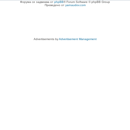
Форума се задвижва от
phpBB
® Forum Software © phpBB Group
Преведено от
yarnaudov.com
Advertisements by
Advertisement Management