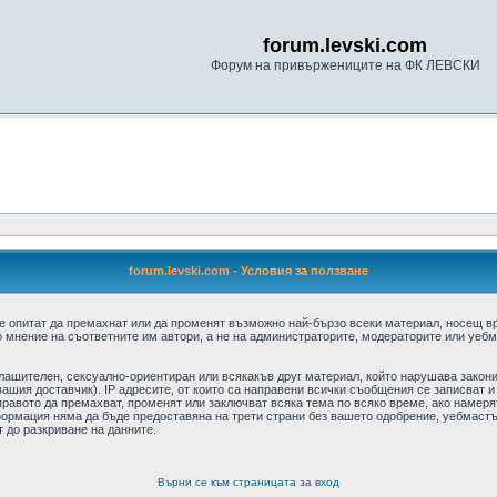
forum.levski.com
Форум на привържениците на ФК ЛЕВСКИ
forum.levski.com - Условия за ползване
е опитат да премахнат или да променят възможно най-бързо всеки материал, носещ в
 мнение на съответните им автори, а не на администраторите, модераторите или уебма
плашителен, сексуално-ориентиран или всякакъв друг материал, който нарушава закон
ашия доставчик). IP адресите, от които са направени всички съобщения се записват и
авото да премахват, променят или заключват всяка тема по всяко време, ако намерят
формация няма да бъде предоставяна на трети страни без вашето одобрение, уебмастъ
т до разкриване на данните.
Върни се към страницата за вход