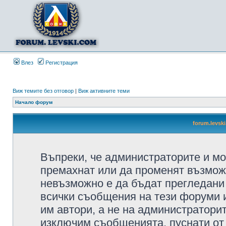
Влез
Регистрация
Виж темите без отговор
|
Виж активните теми
Начало форум
forum.levsk
Въпреки, че администраторите и мо
премахнат или да променят възмож
невъзможно е да бъдат прегледани 
всички съобщения на тези форуми 
им автори, а не на администратори
изключим съобщенията, пуснати от т