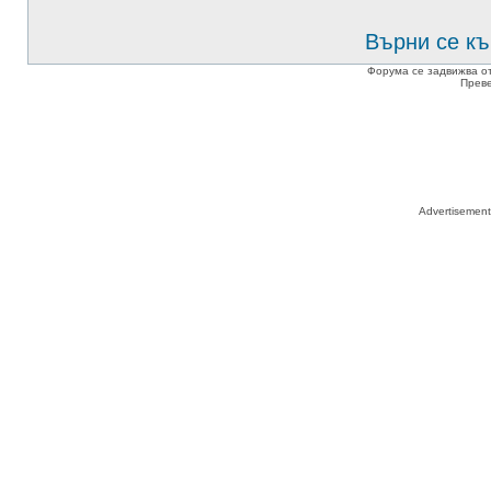
Върни се къ
Форума се задвижва о
Прев
Advertisemen