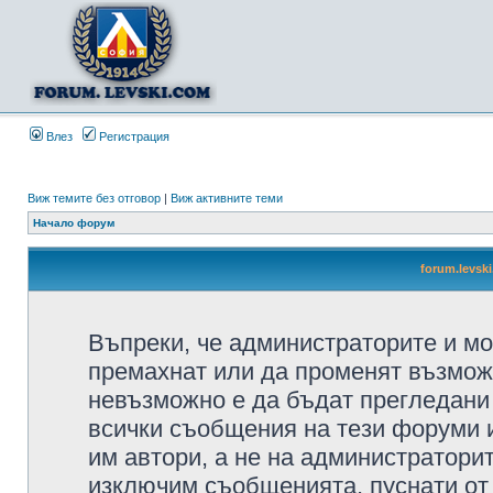
Влез
Регистрация
Виж темите без отговор
|
Виж активните теми
Начало форум
forum.levsk
Въпреки, че администраторите и мо
премахнат или да променят възмож
невъзможно е да бъдат прегледани 
всички съобщения на тези форуми 
им автори, а не на администратори
изключим съобщенията, пуснати от т