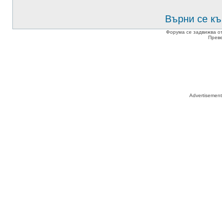
Върни се къ
Форума се задвижва о
Прев
Advertisemen