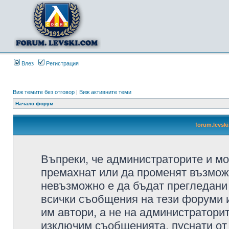
Влез
Регистрация
Виж темите без отговор
|
Виж активните теми
Начало форум
forum.levsk
Въпреки, че администраторите и мо
премахнат или да променят възмож
невъзможно е да бъдат прегледани 
всички съобщения на тези форуми 
им автори, а не на администратори
изключим съобщенията, пуснати от т