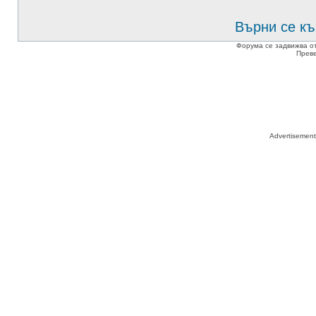
Върни се къ
Форума се задвижва о
Прев
Advertisemen