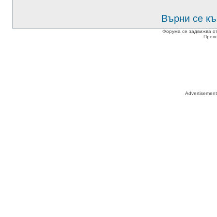
Върни се къ
Форума се задвижва о
Прев
Advertisemen