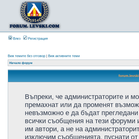
Влез
Регистрация
Виж темите без отговор
|
Виж активните теми
Начало форум
forum.levsk
Въпреки, че администраторите и мо
премахнат или да променят възмож
невъзможно е да бъдат прегледани 
всички съобщения на тези форуми 
им автори, а не на администратори
изключим съобщенията, пуснати от т