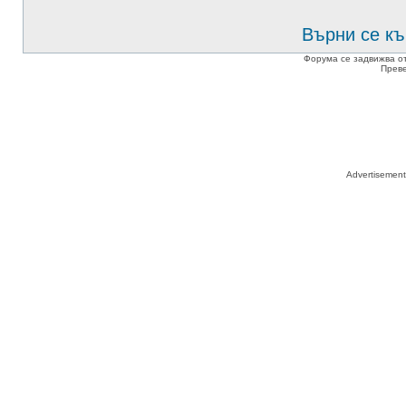
Върни се къ
Форума се задвижва о
Прев
Advertisemen