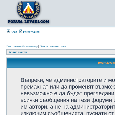
Влез
Регистрация
Виж темите без отговор
|
Виж активните теми
Начало форум
forum.levsk
Въпреки, че администраторите и мо
премахнат или да променят възмож
невъзможно е да бъдат прегледани 
всички съобщения на тези форуми 
им автори, а не на администратори
изключим съобщенията, пуснати от т