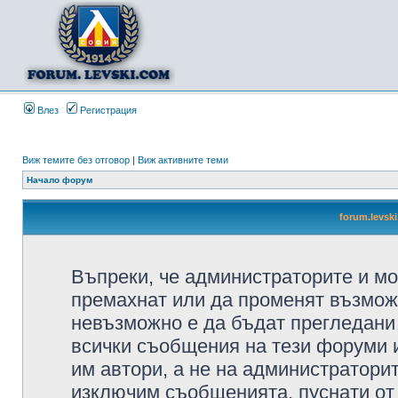
Влез
Регистрация
Виж темите без отговор
|
Виж активните теми
Начало форум
forum.levsk
Въпреки, че администраторите и мо
премахнат или да променят възмож
невъзможно е да бъдат прегледани 
всички съобщения на тези форуми 
им автори, а не на администратори
изключим съобщенията, пуснати от т