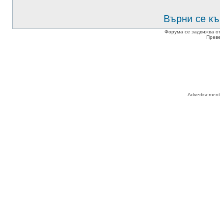
Върни се къ
Форума се задвижва о
Прев
Advertisemen