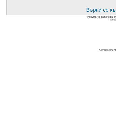
Върни се къ
Форума се задвижва о
Прев
Advertisemen