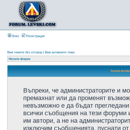
Влез
Регистрация
Виж темите без отговор
|
Виж активните теми
Начало форум
forum.levsk
Въпреки, че администраторите и мо
премахнат или да променят възмож
невъзможно е да бъдат прегледани 
всички съобщения на тези форуми 
им автори, а не на администратори
изключим съобщенията, пуснати от т