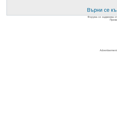
Върни се къ
Форума се задвижва о
Прев
Advertisemen