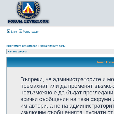
Влез
Регистрация
Виж темите без отговор
|
Виж активните теми
Начало форум
forum.levsk
Въпреки, че администраторите и мо
премахнат или да променят възмож
невъзможно е да бъдат прегледани 
всички съобщения на тези форуми 
им автори, а не на администратори
изключим съобщенията, пуснати от т