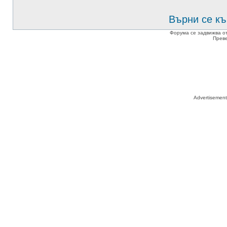
Върни се къ
Форума се задвижва о
Прев
Advertisemen