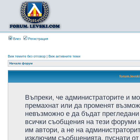
Влез
Регистрация
Виж темите без отговор
|
Виж активните теми
Начало форум
forum.levsk
Въпреки, че администраторите и мо
премахнат или да променят възмож
невъзможно е да бъдат прегледани 
всички съобщения на тези форуми 
им автори, а не на администратори
изключим съобщенията, пуснати от т