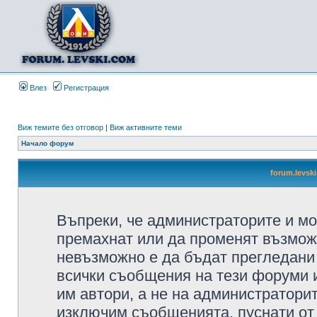
Влез
Регистрация
Виж темите без отговор
|
Виж активните теми
Начало форум
forum.levsk
Въпреки, че администраторите и мо
премахнат или да променят възмож
невъзможно е да бъдат прегледани 
всички съобщения на тези форуми 
им автори, а не на администратори
изключим съобщенията, пуснати от т