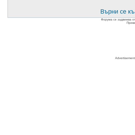
Върни се къ
Форума се задвижва о
Прев
Advertisemen