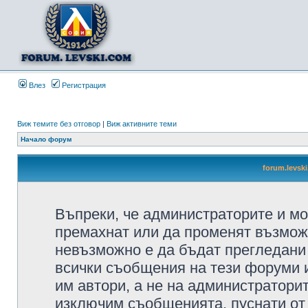
Влез
Регистрация
Виж темите без отговор
|
Виж активните теми
Начало форум
forum.levsk
Въпреки, че администраторите и мо
премахнат или да променят възмож
невъзможно е да бъдат прегледани 
всички съобщения на тези форуми 
им автори, а не на администратори
изключим съобщенията, пуснати от т