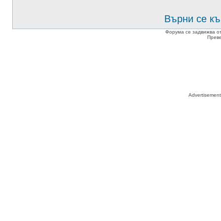
Върни се къ
Форума се задвижва о
Прев
Advertisemen