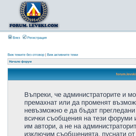
Влез
Регистрация
Виж темите без отговор
|
Виж активните теми
Начало форум
forum.levsk
Въпреки, че администраторите и мо
премахнат или да променят възмож
невъзможно е да бъдат прегледани 
всички съобщения на тези форуми 
им автори, а не на администратори
изключим съобщенията, пуснати от т