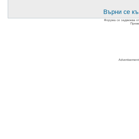
Върни се къ
Форума се задвижва о
Прев
Advertisemen