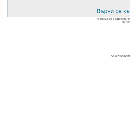
Върни се къ
Форума се задвижва о
Прев
Advertisemen