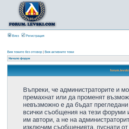
Влез
Регистрация
Виж темите без отговор
|
Виж активните теми
Начало форум
forum.levsk
Въпреки, че администраторите и мо
премахнат или да променят възмож
невъзможно е да бъдат прегледани 
всички съобщения на тези форуми 
им автори, а не на администратори
изключим съобщенията, пуснати от т