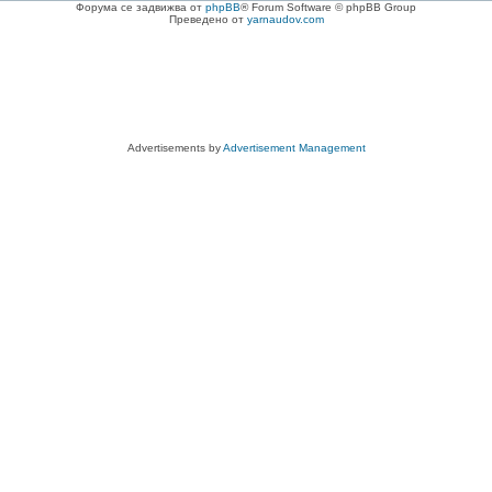
Форума се задвижва от
phpBB
® Forum Software © phpBB Group
Преведено от
yarnaudov.com
Advertisements by
Advertisement Management