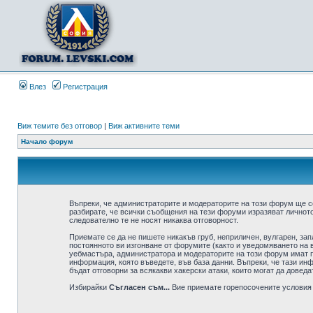
Влез
Регистрация
Виж темите без отговор
|
Виж активните теми
Начало форум
Въпреки, че администраторите и модераторите на този форум ще с
разбирате, че всички съобщения на тези форуми изразяват личното
следователно те не носят никаква отговорност.
Приемате се да не пишете никакъв груб, неприличен, вулгарен, за
постоянното ви изгонване от форумите (както и уведомяването на в
уебмастъра, администратора и модераторите на този форум имат пр
информация, която въведете, във база данни. Въпреки, че тази ин
бъдат отговорни за всякакви хакерски атаки, които могат да доведа
Избирайки
Съгласен съм...
Вие приемате горепосочените условия