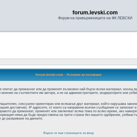
forum.levski.com
Форум на привържениците на ФК ЛЕВСКИ
forum.levski.com - Условия за ползване
е опитат да премахнат или да променят възможно най-бързо всеки материал, носещ в
 мнение на съответните им автори, а не на администраторите, модераторите или уебма
плашителен, сексуално-ориентиран или всякакъв друг материал, който нарушава закон
ашия доставчик). IP адресите, от които са направени всички съобщения се записват и
авото да премахват, променят или заключват всяка тема по всяко време, ако намерят
формация няма да бъде предоставяна на трети страни без вашето одобрение, уебмастъ
т до разкриване на данните.
Върни се към страницата за вход