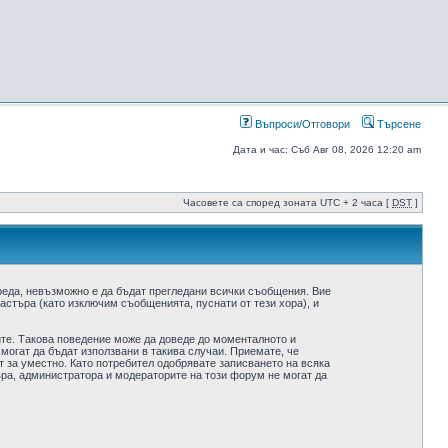
Въпроси/Отговори
Търсене
Дата и час: Съб Авг 08, 2026 12:20 am
Часовете са според зоната UTC + 2 часа [
DST
]
реда, невъзможно е да бъдат прегледани всички съобщения. Вие
стъра (като изключим съобщенията, пуснати от тези хора), и
ите. Такова поведение може да доведе до моменталното и
 могат да бъдат използвани в такива случаи. Приемате, че
 за уместно. Като потребител одобрявате записването на всяка
ра, администратора и модераторите на този форум не могат да