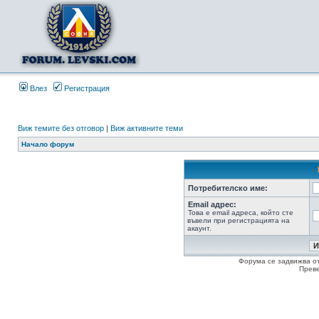
Влез
Регистрация
Виж темите без отговор
|
Виж активните теми
Начало форум
Потребителско име:
Email адрес:
Това е email адреса, който сте
въвели при регистрацията на
акаунт.
Форума се задвижва о
Прев