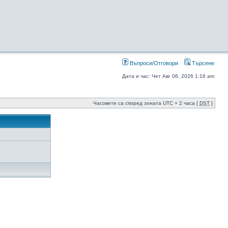
Въпроси/Отговори
Търсене
Дата и час: Чет Авг 06, 2026 1:16 am
Часовете са според зоната UTC + 2 часа [
DST
]