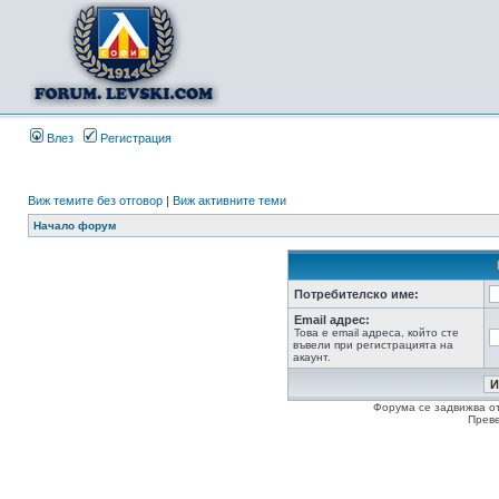
Влез
Регистрация
Виж темите без отговор
|
Виж активните теми
Начало форум
Потребителско име:
Email адрес:
Това е email адреса, който сте
въвели при регистрацията на
акаунт.
Форума се задвижва о
Прев