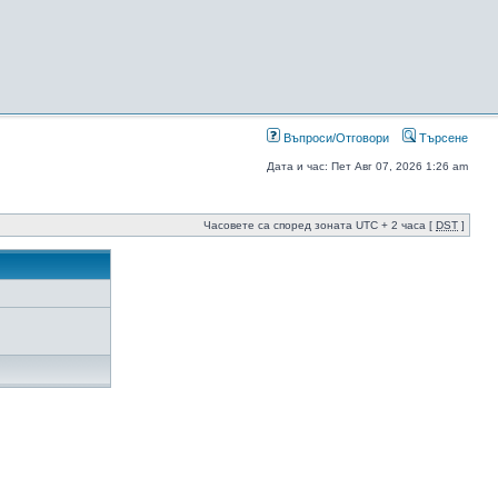
Въпроси/Отговори
Търсене
Дата и час: Пет Авг 07, 2026 1:26 am
Часовете са според зоната UTC + 2 часа [
DST
]