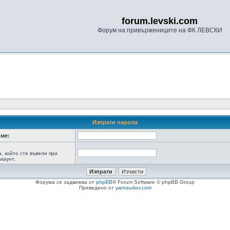
forum.levski.com
Форум на привържениците на ФК ЛЕВСКИ
Изпрати парола
ме:
а, който сте въвели при
каунт.
Форума се задвижва от
phpBB
® Forum Software © phpBB Group
Преведено от
yarnaudov.com