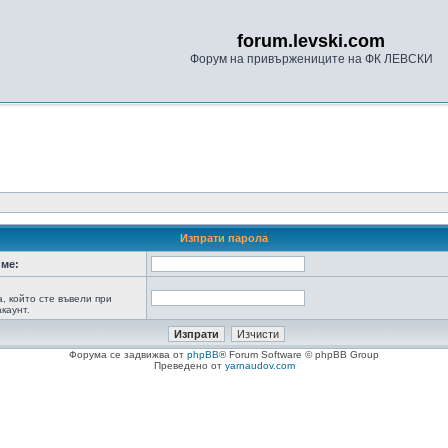
forum.levski.com
Форум на привържениците на ФК ЛЕВСКИ
Изпрати парола
ме:
а, който сте въвели при
каунт.
Форума се задвижва от
phpBB
® Forum Software © phpBB Group
Преведено от
yarnaudov.com