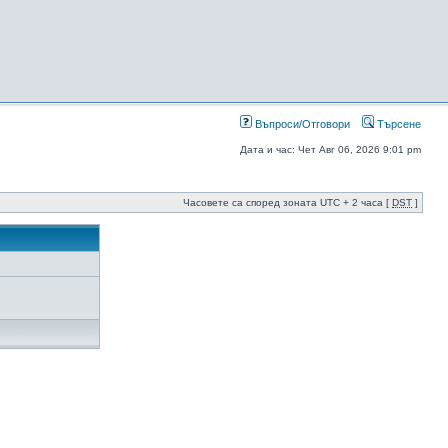
Въпроси/Отговори
Търсене
Дата и час: Чет Авг 06, 2026 9:01 pm
Часовете са според зоната UTC + 2 часа [
DST
]