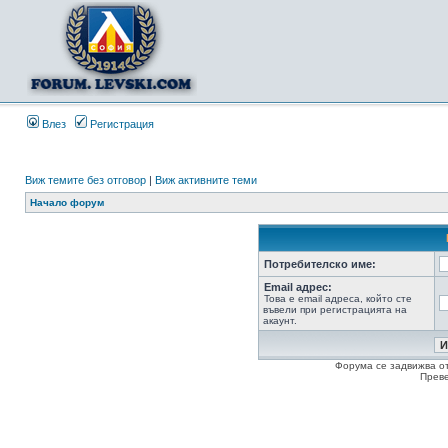
Влез
Регистрация
Виж темите без отговор
|
Виж активните теми
Начало форум
Потребителско име:
Email адрес:
Това е email адреса, който сте
въвели при регистрацията на
акаунт.
Форума се задвижва о
Прев