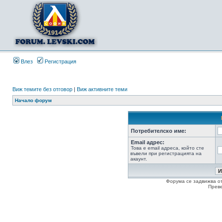
Влез
Регистрация
Виж темите без отговор
|
Виж активните теми
Начало форум
Потребителско име:
Email адрес:
Това е email адреса, който сте
въвели при регистрацията на
акаунт.
Форума се задвижва о
Прев