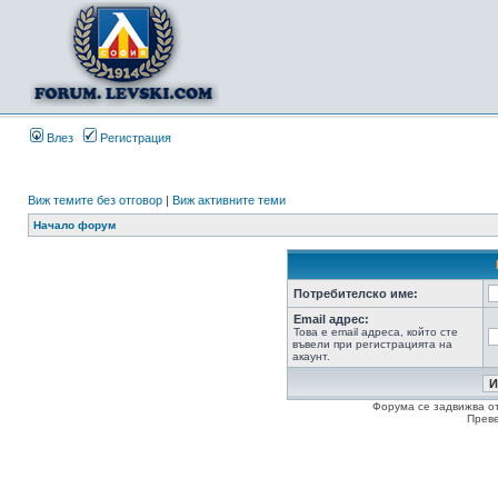
Влез
Регистрация
Виж темите без отговор
|
Виж активните теми
Начало форум
Потребителско име:
Email адрес:
Това е email адреса, който сте
въвели при регистрацията на
акаунт.
Форума се задвижва о
Прев