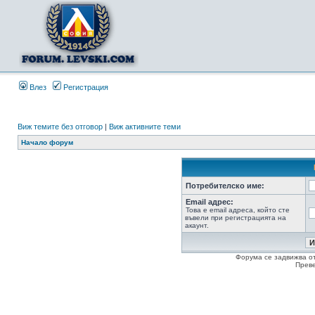
Влез
Регистрация
Виж темите без отговор
|
Виж активните теми
Начало форум
Потребителско име:
Email адрес:
Това е email адреса, който сте
въвели при регистрацията на
акаунт.
Форума се задвижва о
Прев