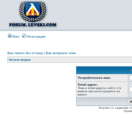
Влез
Регистрация
Виж темите без отговор
|
Виж активните теми
Начало форум
Потребителско име:
Email адрес:
Това е email адреса, който сте
въвели при регистрацията на
акаунт.
Форума се задвижва о
Прев