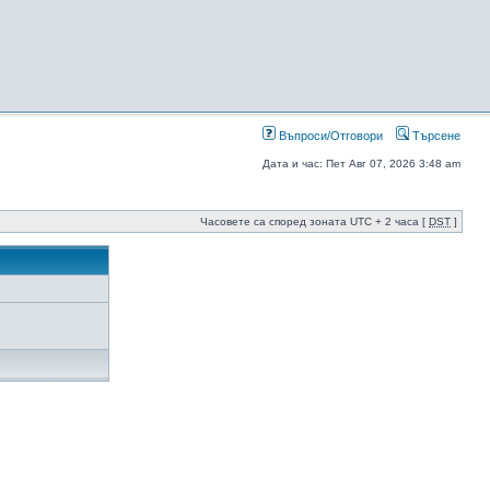
Въпроси/Отговори
Търсене
Дата и час: Пет Авг 07, 2026 3:48 am
Часовете са според зоната UTC + 2 часа [
DST
]