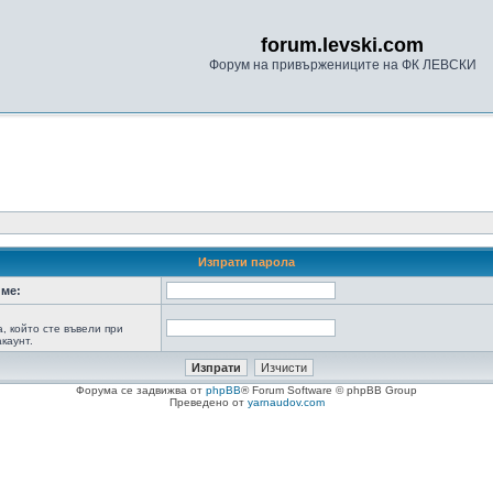
forum.levski.com
Форум на привържениците на ФК ЛЕВСКИ
Изпрати парола
ме:
а, който сте въвели при
каунт.
Форума се задвижва от
phpBB
® Forum Software © phpBB Group
Преведено от
yarnaudov.com