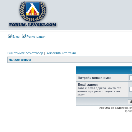
Влез
Регистрация
Виж темите без отговор
|
Виж активните теми
Начало форум
Потребителско име:
Email адрес:
Това е email адреса, който сте
въвели при регистрацията на
акаунт.
Форума се задвижва о
Прев