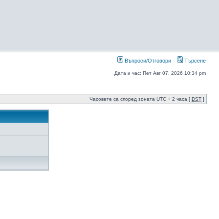
Въпроси/Отговори
Търсене
Дата и час: Пет Авг 07, 2026 10:34 pm
Часовете са според зоната UTC + 2 часа [
DST
]