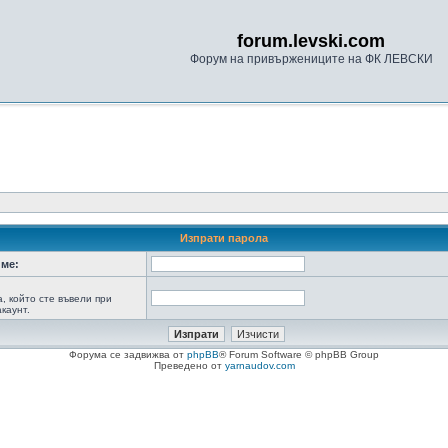
forum.levski.com
Форум на привържениците на ФК ЛЕВСКИ
Изпрати парола
ме:
а, който сте въвели при
каунт.
Форума се задвижва от
phpBB
® Forum Software © phpBB Group
Преведено от
yarnaudov.com