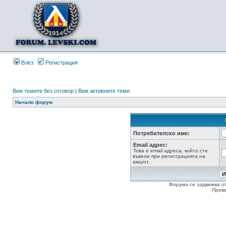
Влез
Регистрация
Виж темите без отговор
|
Виж активните теми
Начало форум
Потребителско име:
Email адрес:
Това е email адреса, който сте
въвели при регистрацията на
акаунт.
Форума се задвижва о
Прев