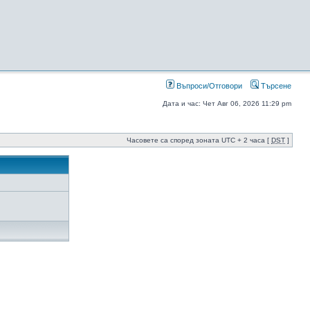
Въпроси/Отговори
Търсене
Дата и час: Чет Авг 06, 2026 11:29 pm
Часовете са според зоната UTC + 2 часа [
DST
]