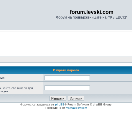
forum.levski.com
Форум на привържениците на ФК ЛЕВСКИ
Изпрати парола
ме:
а, който сте въвели при
каунт.
Форума се задвижва от
phpBB
® Forum Software © phpBB Group
Преведено от
yarnaudov.com