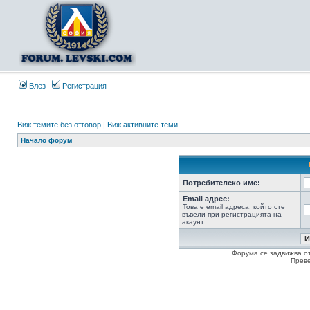
Влез
Регистрация
Виж темите без отговор
|
Виж активните теми
Начало форум
Потребителско име:
Email адрес:
Това е email адреса, който сте
въвели при регистрацията на
акаунт.
Форума се задвижва о
Прев