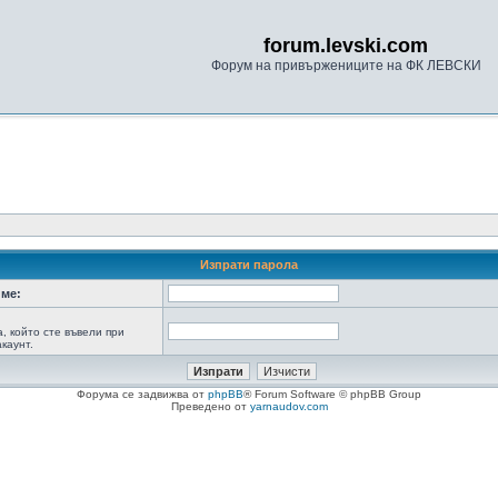
forum.levski.com
Форум на привържениците на ФК ЛЕВСКИ
Изпрати парола
ме:
а, който сте въвели при
каунт.
Форума се задвижва от
phpBB
® Forum Software © phpBB Group
Преведено от
yarnaudov.com