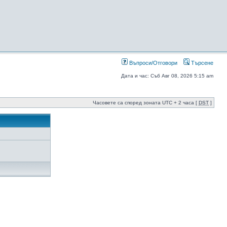
Въпроси/Отговори
Търсене
Дата и час: Съб Авг 08, 2026 5:15 am
Часовете са според зоната UTC + 2 часа [
DST
]