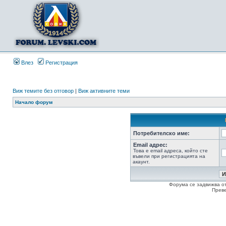
Влез
Регистрация
Виж темите без отговор
|
Виж активните теми
Начало форум
Потребителско име:
Email адрес:
Това е email адреса, който сте
въвели при регистрацията на
акаунт.
Форума се задвижва о
Прев